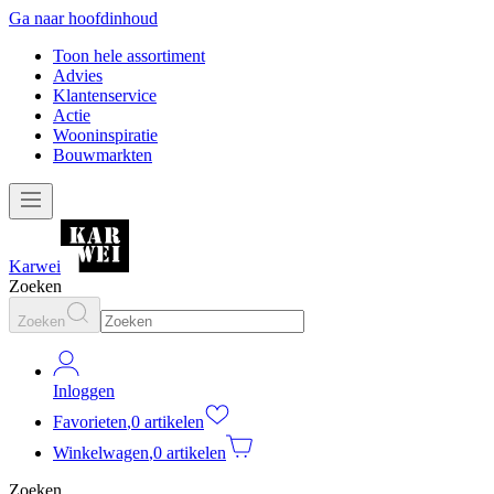
Ga naar hoofdinhoud
Toon hele assortiment
Advies
Klantenservice
Actie
Wooninspiratie
Bouwmarkten
Karwei
Zoeken
Zoeken
Inloggen
Favorieten
,
0 artikelen
Winkelwagen
,
0 artikelen
Zoeken