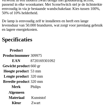
verwerkt in een modern zwart design met goudkleurig accent,
passend in elke woonkamer. Met SceneSwitch stel je de lichtsterkte
eenvoudig in via je bestaande wandschakelaar. Kies tussen 100%,
50% of 10% helderheid.
De lamp is eenvoudig zelf te installeren en heeft een lange
levensduur van 50.000 branduren, wat zorgt voor jarenlang gebruik
en lagere energiekosten.
Specificaties
Product
Productnummer
309975
EAN
8720169301092
Gewicht product
660 gr
Hoogte product
53 mm
Lengte product
320 mm
Breedte product
320 mm
Merk
Philips
Algemeen
Materiaal
Kunststof
Kleur
Zwart