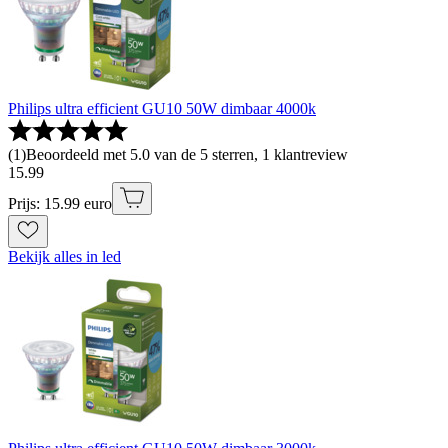
Philips ultra efficient GU10 50W dimbaar 4000k
(
1
)
Beoordeeld met 5.0 van de 5 sterren, 1 klantreview
15
.
99
Prijs: 15.99 euro
Bekijk alles in led