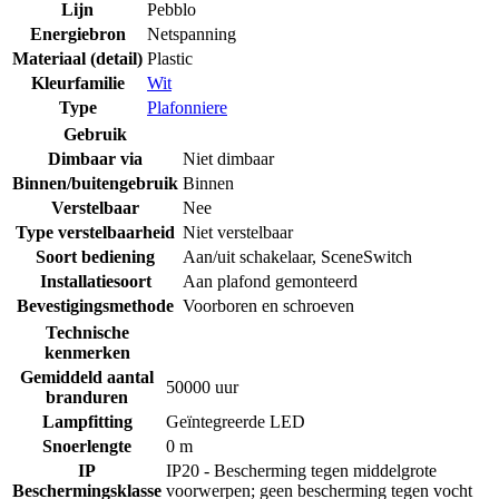
Lijn
Pebblo
Energiebron
Netspanning
Materiaal (detail)
Plastic
Kleurfamilie
Wit
Type
Plafonniere
Gebruik
Dimbaar via
Niet dimbaar
Binnen/buitengebruik
Binnen
Verstelbaar
Nee
Type verstelbaarheid
Niet verstelbaar
Soort bediening
Aan/uit schakelaar
,
SceneSwitch
Installatiesoort
Aan plafond gemonteerd
Bevestigingsmethode
Voorboren en schroeven
Technische
kenmerken
Gemiddeld aantal
50000 uur
branduren
Lampfitting
Geïntegreerde LED
Snoerlengte
0 m
IP
IP20 - Bescherming tegen middelgrote
Beschermingsklasse
voorwerpen; geen bescherming tegen vocht