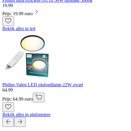
Philips ultra efficient GU10 50W dimbaar 3000k
19
.
99
Prijs: 19.99 euro
Bekijk alles in led
Philips Valen LED plafondlamp 22W zwart
64
.
99
Prijs: 64.99 euro
Bekijk alles in plafonniere