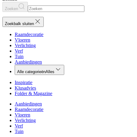
Zoeken
Zoekbalk sluiten
Raamdecoratie
Vloeren
Verlichting
Verf
Tuin
Aanbiedingen
Alle categorieën
Alles
Inspiratie
Klusadvies
Folder & Magazine
Aanbiedingen
Raamdecoratie
Vloeren
Verlichting
Verf
Tuin