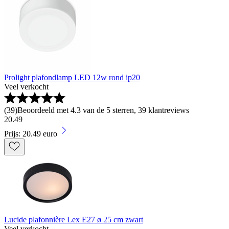
Prolight plafondlamp LED 12w rond ip20
Veel verkocht
(
39
)
Beoordeeld met 4.3 van de 5 sterren, 39 klantreviews
20
.
49
Prijs: 20.49 euro
Lucide plafonnière Lex E27 ø 25 cm zwart
Veel verkocht