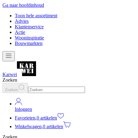
Ga naar hoofdinhoud
Toon hele assortiment
Advies
Klantenservice
Actie
Wooninspiratie
Bouwmarkten
Karwei
Zoeken
Zoeken
Inloggen
Favorieten
,
0 artikelen
Winkelwagen
,
0 artikelen
Zoeken