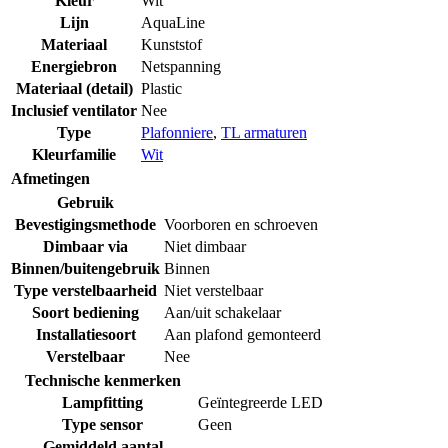
Kleur
Wit
Lijn
AquaLine
Materiaal
Kunststof
Energiebron
Netspanning
Materiaal (detail)
Plastic
Inclusief ventilator
Nee
Type
Plafonniere
,
TL armaturen
Kleurfamilie
Wit
Afmetingen
Gebruik
Bevestigingsmethode
Voorboren en schroeven
Dimbaar via
Niet dimbaar
Binnen/buitengebruik
Binnen
Type verstelbaarheid
Niet verstelbaar
Soort bediening
Aan/uit schakelaar
Installatiesoort
Aan plafond gemonteerd
Verstelbaar
Nee
Technische kenmerken
Lampfitting
Geïntegreerde LED
Type sensor
Geen
Gemiddeld aantal