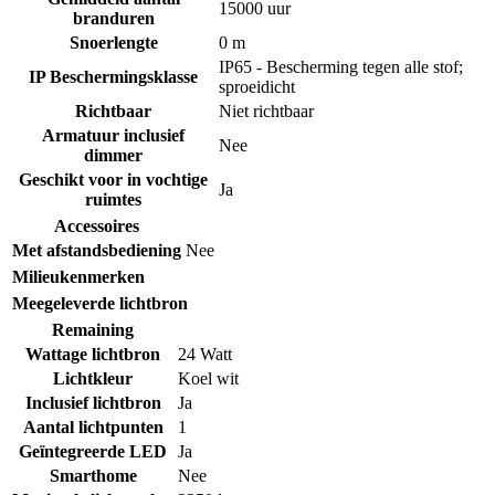
15000 uur
branduren
Snoerlengte
0 m
IP65 - Bescherming tegen alle stof;
IP Beschermingsklasse
sproeidicht
Richtbaar
Niet richtbaar
Armatuur inclusief
Nee
dimmer
Geschikt voor in vochtige
Ja
ruimtes
Accessoires
Met afstandsbediening
Nee
Milieukenmerken
Meegeleverde lichtbron
Remaining
Wattage lichtbron
24 Watt
Lichtkleur
Koel wit
Inclusief lichtbron
Ja
Aantal lichtpunten
1
Geïntegreerde LED
Ja
Smarthome
Nee