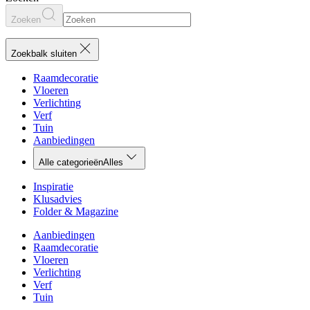
Zoeken
Zoekbalk sluiten
Raamdecoratie
Vloeren
Verlichting
Verf
Tuin
Aanbiedingen
Alle categorieën
Alles
Inspiratie
Klusadvies
Folder & Magazine
Aanbiedingen
Raamdecoratie
Vloeren
Verlichting
Verf
Tuin