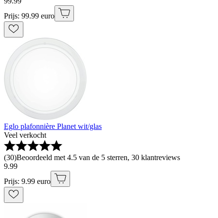
99
.
99
Prijs: 99.99 euro
Eglo plafonnière Planet wit/glas
Veel verkocht
(
30
)
Beoordeeld met 4.5 van de 5 sterren, 30 klantreviews
9
.
99
Prijs: 9.99 euro