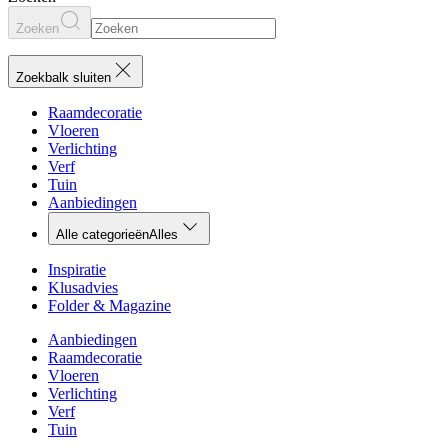
Zoeken
Zoekbalk sluiten
Raamdecoratie
Vloeren
Verlichting
Verf
Tuin
Aanbiedingen
Alle categorieën
Alles
Inspiratie
Klusadvies
Folder & Magazine
Aanbiedingen
Raamdecoratie
Vloeren
Verlichting
Verf
Tuin