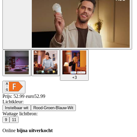
+
3
Prijs: 52.99 euro
52
.
99
Lichtkleur
:
Instelbaar wit
Rood-Groen-Blauw-Wit
Wattage lichtbron
:
9
11
Online
bijna uitverkocht