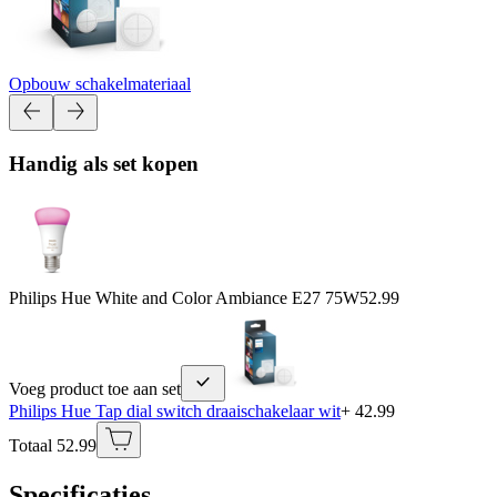
Opbouw schakelmateriaal
Handig als set kopen
Philips Hue White and Color Ambiance E27 75W
52.99
Voeg product toe aan set
Philips Hue Tap dial switch draaischakelaar wit
+ 42.99
Totaal 52.99
Specificaties