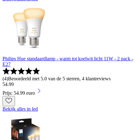
Philips Hue standaardlamp - warm tot koelwit licht 11W - 2 pack -
E27
(
4
)
Beoordeeld met 5.0 van de 5 sterren, 4 klantreviews
54
.
99
Prijs: 54.99 euro
Bekijk alles in led