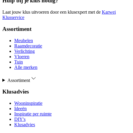
Hulp bij je klus nodig?
Laat jouw klus uitvoeren door een klusexpert met de
Karwei
Klusservice
Assortiment
Meubelen
Raamdecoratie
Verlichting
Vloeren
Tuin
Alle merken
Assortiment
Klusadvies
Wooninspiratie
Ideeën
Inspiratie per ruimte
DIY's
Klusadvies