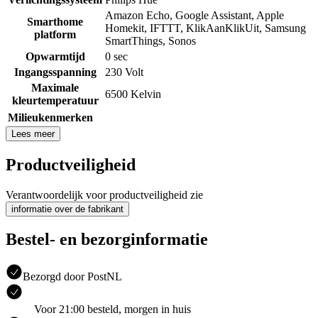
Amazon Echo
,
Google Assistant
,
Apple
Smarthome
Homekit
,
IFTTT
,
KlikAanKlikUit
,
Samsung
platform
SmartThings
,
Sonos
Opwarmtijd
0 sec
Ingangsspanning
230 Volt
Maximale
6500 Kelvin
kleurtemperatuur
Milieukenmerken
Lees meer
Productveiligheid
Verantwoordelijk voor productveiligheid zie
informatie over de fabrikant
Bestel- en bezorginformatie
Bezorgd door PostNL
Voor 21:00 besteld, morgen in huis