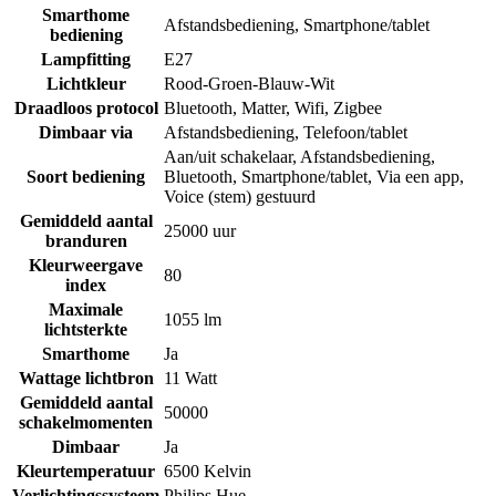
Smarthome
Afstandsbediening
,
Smartphone/tablet
bediening
Lampfitting
E27
Lichtkleur
Rood-Groen-Blauw-Wit
Draadloos protocol
Bluetooth
,
Matter
,
Wifi
,
Zigbee
Dimbaar via
Afstandsbediening
,
Telefoon/tablet
Aan/uit schakelaar
,
Afstandsbediening
,
Soort bediening
Bluetooth
,
Smartphone/tablet
,
Via een app
,
Voice (stem) gestuurd
Gemiddeld aantal
25000 uur
branduren
Kleurweergave
80
index
Maximale
1055 lm
lichtsterkte
Smarthome
Ja
Wattage lichtbron
11 Watt
Gemiddeld aantal
50000
schakelmomenten
Dimbaar
Ja
Kleurtemperatuur
6500 Kelvin
Verlichtingssysteem
Philips Hue