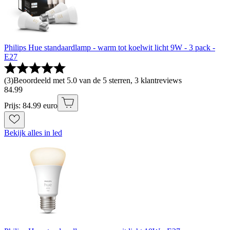
Philips Hue standaardlamp - warm tot koelwit licht 9W - 3 pack -
E27
(
3
)
Beoordeeld met 5.0 van de 5 sterren, 3 klantreviews
84
.
99
Prijs: 84.99 euro
Bekijk alles in led