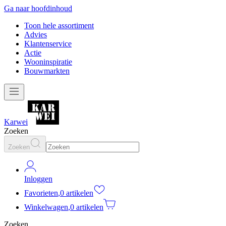
Ga naar hoofdinhoud
Toon hele assortiment
Advies
Klantenservice
Actie
Wooninspiratie
Bouwmarkten
Karwei
Zoeken
Zoeken
Inloggen
Favorieten
,
0 artikelen
Winkelwagen
,
0 artikelen
Zoeken