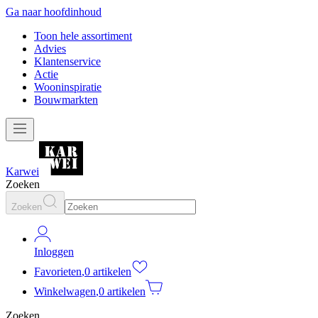
Ga naar hoofdinhoud
Toon hele assortiment
Advies
Klantenservice
Actie
Wooninspiratie
Bouwmarkten
Karwei
Zoeken
Zoeken
Inloggen
Favorieten
,
0 artikelen
Winkelwagen
,
0 artikelen
Zoeken