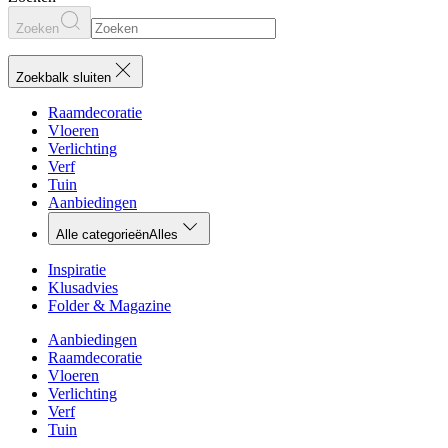
Zoeken
Zoekbalk sluiten
Raamdecoratie
Vloeren
Verlichting
Verf
Tuin
Aanbiedingen
Alle categorieën
Alles
Inspiratie
Klusadvies
Folder & Magazine
Aanbiedingen
Raamdecoratie
Vloeren
Verlichting
Verf
Tuin