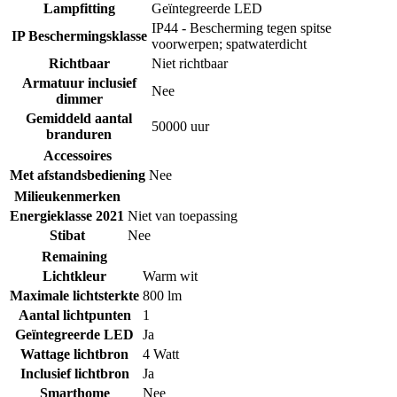
Lampfitting
Geïntegreerde LED
IP44 - Bescherming tegen spitse
IP Beschermingsklasse
voorwerpen; spatwaterdicht
Richtbaar
Niet richtbaar
Armatuur inclusief
Nee
dimmer
Gemiddeld aantal
50000 uur
branduren
Accessoires
Met afstandsbediening
Nee
Milieukenmerken
Energieklasse 2021
Niet van toepassing
Stibat
Nee
Remaining
Lichtkleur
Warm wit
Maximale lichtsterkte
800 lm
Aantal lichtpunten
1
Geïntegreerde LED
Ja
Wattage lichtbron
4 Watt
Inclusief lichtbron
Ja
Smarthome
Nee