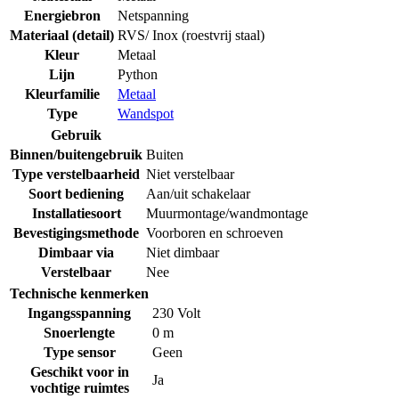
Energiebron
Netspanning
Materiaal (detail)
RVS/ Inox (roestvrij staal)
Kleur
Metaal
Lijn
Python
Kleurfamilie
Metaal
Type
Wandspot
Gebruik
Binnen/buitengebruik
Buiten
Type verstelbaarheid
Niet verstelbaar
Soort bediening
Aan/uit schakelaar
Installatiesoort
Muurmontage/wandmontage
Bevestigingsmethode
Voorboren en schroeven
Dimbaar via
Niet dimbaar
Verstelbaar
Nee
Technische kenmerken
Ingangsspanning
230 Volt
Snoerlengte
0 m
Type sensor
Geen
Geschikt voor in
Ja
vochtige ruimtes