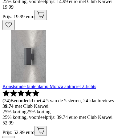
25% korting, voordeelprijs: 14.99 euro met Club Karwei
19
.
99
Prijs: 19.99 euro
Konstsmide buitenlamp Monza antraciet 2-lichts
(
24
)
Beoordeeld met 4.5 van de 5 sterren, 24 klantreviews
39.74
met Club Karwei
25% korting
25% korting
25% korting, voordeelprijs: 39.74 euro met Club Karwei
52
.
99
Prijs: 52.99 euro