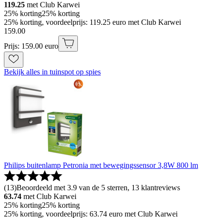
119.25
met Club Karwei
25% korting
25% korting
25% korting, voordeelprijs: 119.25 euro met Club Karwei
159
.
00
Prijs: 159.00 euro
Bekijk alles in tuinspot op spies
Philips buitenlamp Petronia met bewegingssensor 3,8W 800 lm
(
13
)
Beoordeeld met 3.9 van de 5 sterren, 13 klantreviews
63.74
met Club Karwei
25% korting
25% korting
25% korting, voordeelprijs: 63.74 euro met Club Karwei