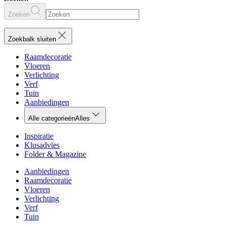
Zoeken
Zoekbalk sluiten
Raamdecoratie
Vloeren
Verlichting
Verf
Tuin
Aanbiedingen
Alle categorieën
Alles
Inspiratie
Klusadvies
Folder & Magazine
Aanbiedingen
Raamdecoratie
Vloeren
Verlichting
Verf
Tuin