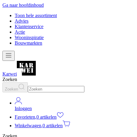
Ga naar hoofdinhoud
Toon hele assortiment
Advies
Klantenservice
Actie
Wooninspiratie
Bouwmarkten
Karwei
Zoeken
Zoeken
Inloggen
Favorieten
,
0 artikelen
Winkelwagen
,
0 artikelen
Zoeken