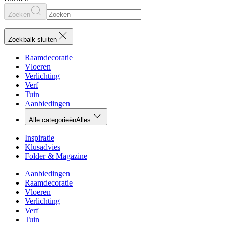
Zoeken
Zoekbalk sluiten
Raamdecoratie
Vloeren
Verlichting
Verf
Tuin
Aanbiedingen
Alle categorieën
Alles
Inspiratie
Klusadvies
Folder & Magazine
Aanbiedingen
Raamdecoratie
Vloeren
Verlichting
Verf
Tuin