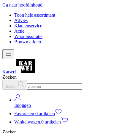
Ga naar hoofdinhoud
Toon hele assortiment
Advies
Klantenservice
Actie
Wooninspiratie
Bouwmarkten
Karwei
Zoeken
Zoeken
Inloggen
Favorieten
,
0 artikelen
Winkelwagen
,
0 artikelen
Zoeken