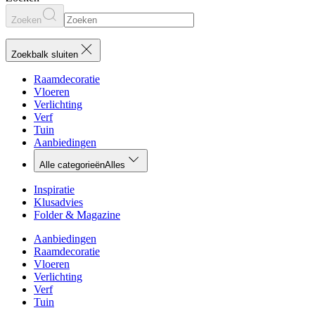
Zoeken
Zoekbalk sluiten
Raamdecoratie
Vloeren
Verlichting
Verf
Tuin
Aanbiedingen
Alle categorieën
Alles
Inspiratie
Klusadvies
Folder & Magazine
Aanbiedingen
Raamdecoratie
Vloeren
Verlichting
Verf
Tuin