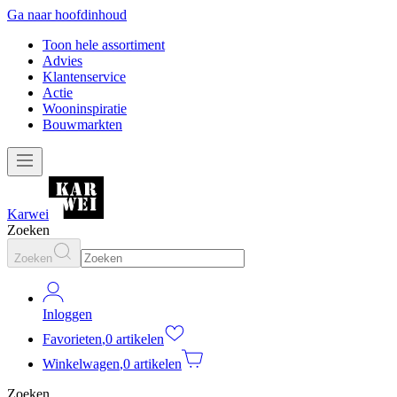
Ga naar hoofdinhoud
Toon hele assortiment
Advies
Klantenservice
Actie
Wooninspiratie
Bouwmarkten
Karwei
Zoeken
Zoeken
Inloggen
Favorieten
,
0 artikelen
Winkelwagen
,
0 artikelen
Zoeken