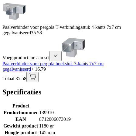
Paalverbinder voor pergola T-verbindingsstuk 4-kants 7x7 cm
gegalvaniseerd
35.58
Voeg product toe aan set
Paalverbinder voor pergola hoekstuk 3-kants 7x7 cm
gegalvaniseerd
+ 16.79
Totaal 35.58
Specificaties
Product
Productnummer
139910
EAN
8712006073019
Gewicht product
1180 gr
Hoogte product
145 mm