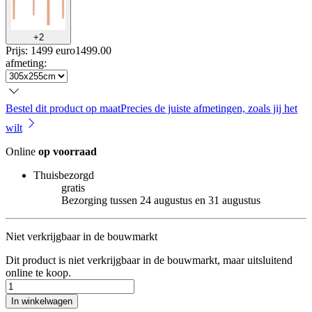
+
2
Prijs: 1499 euro
1499
.
00
afmeting
:
Bestel dit product op maat
Precies de juiste afmetingen, zoals jij het
wilt
Online
op voorraad
Thuisbezorgd
gratis
Bezorging tussen 24 augustus en 31 augustus
Niet verkrijgbaar in de bouwmarkt
Dit product is niet verkrijgbaar in de bouwmarkt, maar uitsluitend
online te koop.
In winkelwagen