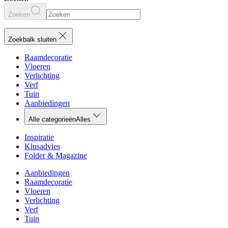
Zoeken
Zoekbalk sluiten
Raamdecoratie
Vloeren
Verlichting
Verf
Tuin
Aanbiedingen
Alle categorieën
Alles
Inspiratie
Klusadvies
Folder & Magazine
Aanbiedingen
Raamdecoratie
Vloeren
Verlichting
Verf
Tuin