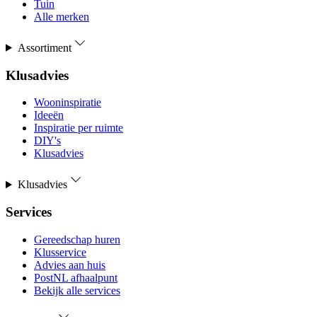
Tuin
Alle merken
Assortiment
Klusadvies
Wooninspiratie
Ideeën
Inspiratie per ruimte
DIY's
Klusadvies
Klusadvies
Services
Gereedschap huren
Klusservice
Advies aan huis
PostNL afhaalpunt
Bekijk alle services