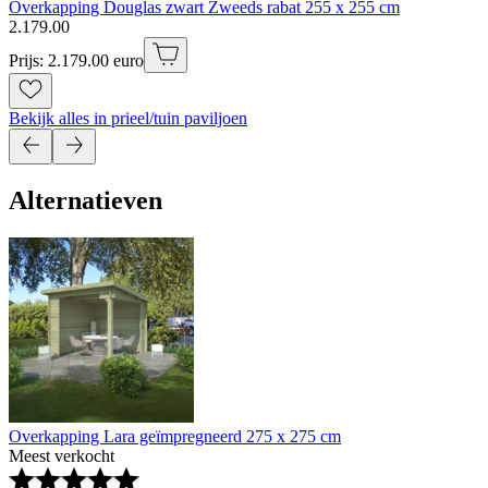
Overkapping Douglas zwart Zweeds rabat 255 x 255 cm
2
.
179
.
00
Prijs: 2.179.00 euro
Bekijk alles in prieel/tuin paviljoen
Alternatieven
Overkapping Lara geïmpregneerd 275 x 275 cm
Meest verkocht