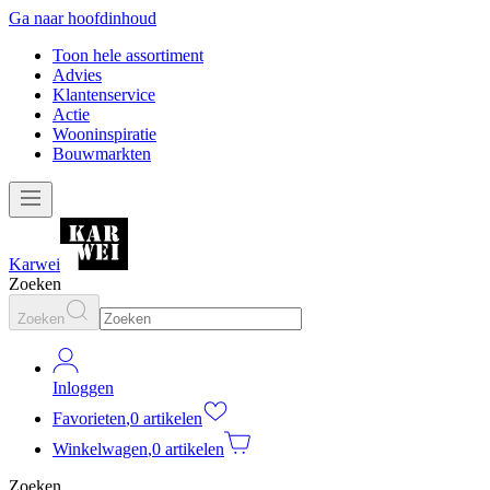
Ga naar hoofdinhoud
Toon hele assortiment
Advies
Klantenservice
Actie
Wooninspiratie
Bouwmarkten
Karwei
Zoeken
Zoeken
Inloggen
Favorieten
,
0 artikelen
Winkelwagen
,
0 artikelen
Zoeken