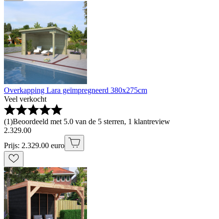
Overkapping Lara geïmpregneerd 380x275cm
Veel verkocht
(
1
)
Beoordeeld met 5.0 van de 5 sterren, 1 klantreview
2
.
329
.
00
Prijs: 2.329.00 euro