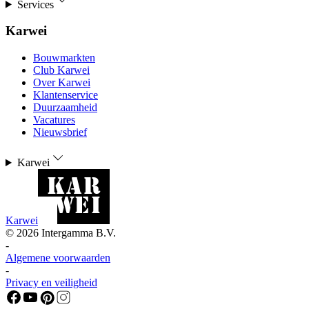
Services
Karwei
Bouwmarkten
Club Karwei
Over Karwei
Klantenservice
Duurzaamheid
Vacatures
Nieuwsbrief
Karwei
Karwei
©
2026
Intergamma B.V.
-
Algemene voorwaarden
-
Privacy en veiligheid