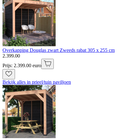
Overkapping Douglas zwart Zweeds rabat 305 x 255 cm
2
.
399
.
00
Prijs: 2.399.00 euro
Bekijk alles in prieel/tuin paviljoen