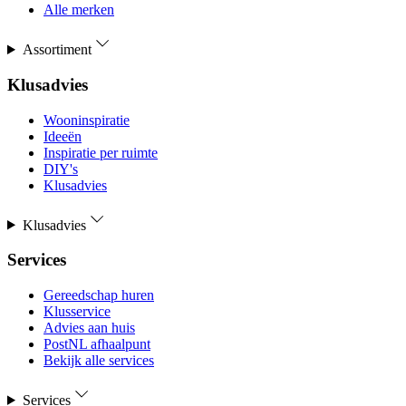
Alle merken
Assortiment
Klusadvies
Wooninspiratie
Ideeën
Inspiratie per ruimte
DIY's
Klusadvies
Klusadvies
Services
Gereedschap huren
Klusservice
Advies aan huis
PostNL afhaalpunt
Bekijk alle services
Services