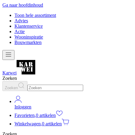
Ga naar hoofdinhoud
Toon hele assortiment
Advies
Klantenservice
Actie
Wooninspiratie
Bouwmarkten
Karwei
Zoeken
Zoeken
Inloggen
Favorieten
,
0 artikelen
Winkelwagen
,
0 artikelen
Zoeken