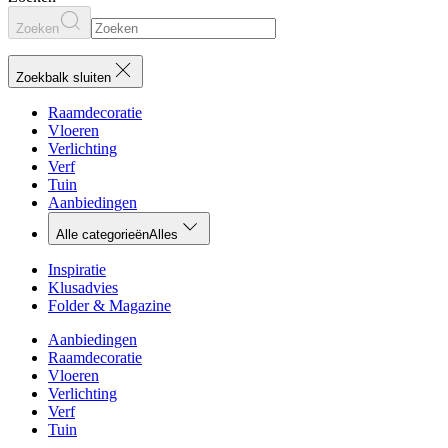
Zoeken
Zoekbalk sluiten
Raamdecoratie
Vloeren
Verlichting
Verf
Tuin
Aanbiedingen
Alle categorieën
Alles
Inspiratie
Klusadvies
Folder & Magazine
Aanbiedingen
Raamdecoratie
Vloeren
Verlichting
Verf
Tuin