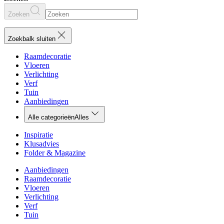
Zoeken
Zoekbalk sluiten
Raamdecoratie
Vloeren
Verlichting
Verf
Tuin
Aanbiedingen
Alle categorieën
Alles
Inspiratie
Klusadvies
Folder & Magazine
Aanbiedingen
Raamdecoratie
Vloeren
Verlichting
Verf
Tuin