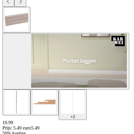
+
2
10.99
Prijs: 5.49 euro
5
.
49
50% korting