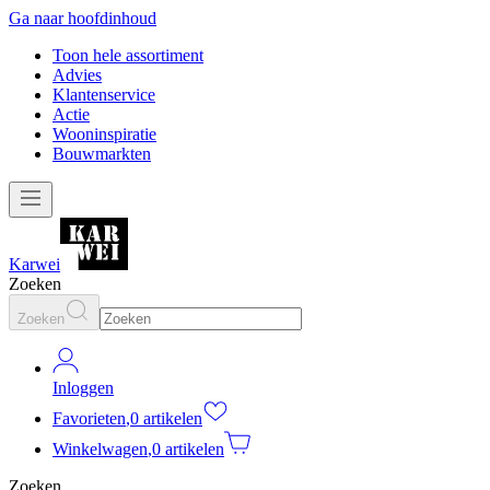
Ga naar hoofdinhoud
Toon hele assortiment
Advies
Klantenservice
Actie
Wooninspiratie
Bouwmarkten
Karwei
Zoeken
Zoeken
Inloggen
Favorieten
,
0 artikelen
Winkelwagen
,
0 artikelen
Zoeken