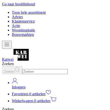
Ga naar hoofdinhoud
Toon hele assortiment
Advies
Klantenservice
Actie
Wooninspiratie
Bouwmarkten
Karwei
Zoeken
Zoeken
Inloggen
Favorieten
,
0 artikelen
Winkelwagen
,
0 artikelen
Zoeken