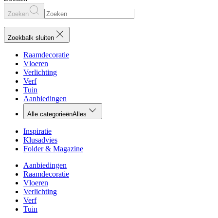
Zoeken
Zoekbalk sluiten
Raamdecoratie
Vloeren
Verlichting
Verf
Tuin
Aanbiedingen
Alle categorieën
Alles
Inspiratie
Klusadvies
Folder & Magazine
Aanbiedingen
Raamdecoratie
Vloeren
Verlichting
Verf
Tuin