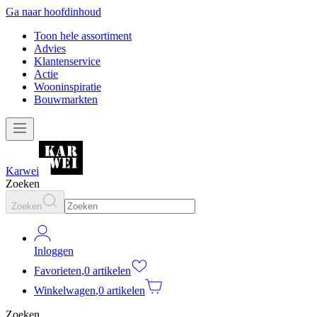
Ga naar hoofdinhoud
Toon hele assortiment
Advies
Klantenservice
Actie
Wooninspiratie
Bouwmarkten
Karwei
Zoeken
Zoeken
Inloggen
Favorieten
,
0 artikelen
Winkelwagen
,
0 artikelen
Zoeken