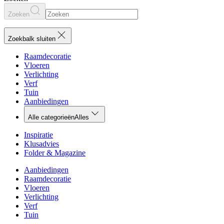
Zoeken
Zoekbalk sluiten
Raamdecoratie
Vloeren
Verlichting
Verf
Tuin
Aanbiedingen
Alle categorieën
Alles
Inspiratie
Klusadvies
Folder & Magazine
Aanbiedingen
Raamdecoratie
Vloeren
Verlichting
Verf
Tuin