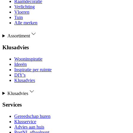
Raamdecoratie
Verlichting
Vloeren
Tuin
Alle merken
Assortiment
Klusadvies
Wooninspiratie
Ideeën
Inspiratie per ruimte
DIY's
Klusadvies
Klusadvies
Services
Gereedschap huren
Klusservice
Advies aan huis
PostNL afhaalpunt