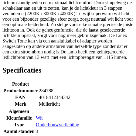
lichtomstandigheden en maximaal lichtcomfort. Door simpelweg de
schakelaar aan en uit te zetten, kan je de lichtkleur in 3 stappen
veranderen (2200K / 3000K / 4000K).Terwijl superwarm wit licht
voor een bijzonder gezellige sfeer zorgt, zorgt neutraal wit licht voor
een optimale helderheid. Zo stel je voor elke situatie precies de juiste
lichttoon in. Ook de geheugenfunctie, die de laatst geselecteerde
lichtkleur opslaat, zorgt voor nog meer gebruiksgemak. De Linex
Switch Tone kan via een aansluitkabel of adapter worden
aangesloten op andere armaturen van hetzelfde type zonder dat er
een extra stroombron nodig is.De lamp heeft een geïntegereerde
ledlichtbron van 13 watt met een lichtopbrengst van 1115 lumen.
Specificaties
Product
Productnummer
284788
EAN
4018412344342
Merk
Müllerlicht
Algemeen
Kleurfamilie
Wit
Type
Onderbouwverlichting
Aantal standen
3