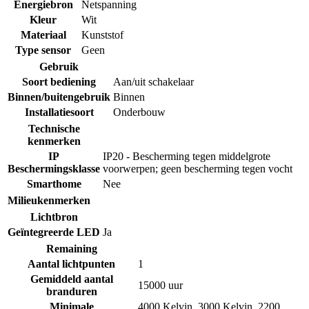
Energiebron
Netspanning
Kleur
Wit
Materiaal
Kunststof
Type sensor
Geen
Gebruik
Soort bediening
Aan/uit schakelaar
Binnen/buitengebruik
Binnen
Installatiesoort
Onderbouw
Technische
kenmerken
IP
IP20 - Bescherming tegen middelgrote
Beschermingsklasse
voorwerpen; geen bescherming tegen vocht
Smarthome
Nee
Milieukenmerken
Lichtbron
Geïntegreerde LED
Ja
Remaining
Aantal lichtpunten
1
Gemiddeld aantal
15000 uur
branduren
Minimale
4000 Kelvin
,
3000 Kelvin
,
2200