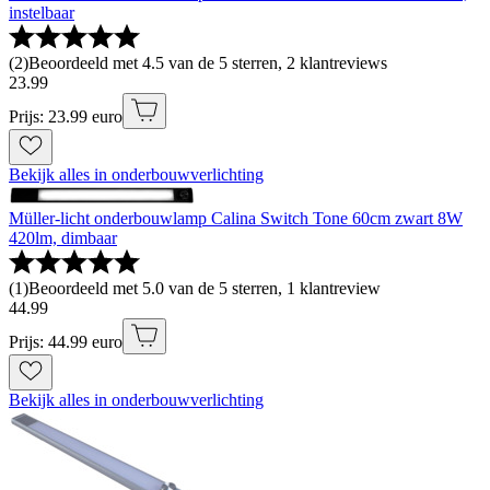
instelbaar
(
2
)
Beoordeeld met 4.5 van de 5 sterren, 2 klantreviews
23
.
99
Prijs: 23.99 euro
Bekijk alles in onderbouwverlichting
Müller-licht onderbouwlamp Calina Switch Tone 60cm zwart 8W
420lm, dimbaar
(
1
)
Beoordeeld met 5.0 van de 5 sterren, 1 klantreview
44
.
99
Prijs: 44.99 euro
Bekijk alles in onderbouwverlichting