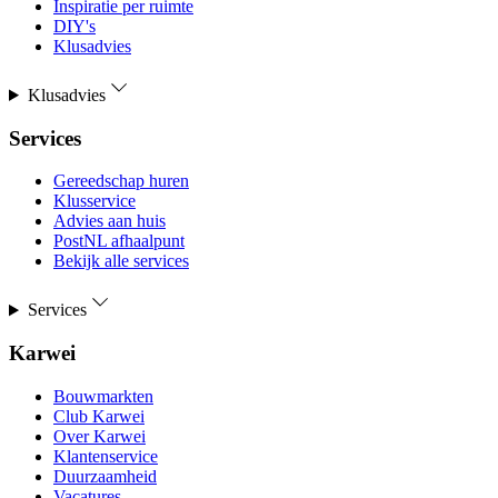
Inspiratie per ruimte
DIY's
Klusadvies
Klusadvies
Services
Gereedschap huren
Klusservice
Advies aan huis
PostNL afhaalpunt
Bekijk alle services
Services
Karwei
Bouwmarkten
Club Karwei
Over Karwei
Klantenservice
Duurzaamheid
Vacatures