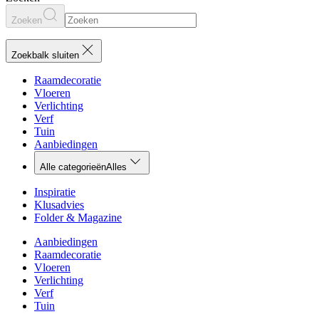
Zoeken
Zoekbalk sluiten
Raamdecoratie
Vloeren
Verlichting
Verf
Tuin
Aanbiedingen
Alle categorieën
Alles
Inspiratie
Klusadvies
Folder & Magazine
Aanbiedingen
Raamdecoratie
Vloeren
Verlichting
Verf
Tuin