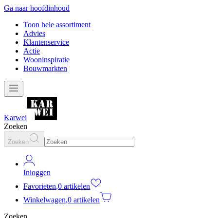
Ga naar hoofdinhoud
Toon hele assortiment
Advies
Klantenservice
Actie
Wooninspiratie
Bouwmarkten
Karwei
Zoeken
Zoeken
Inloggen
Favorieten
,
0 artikelen
Winkelwagen
,
0 artikelen
Zoeken