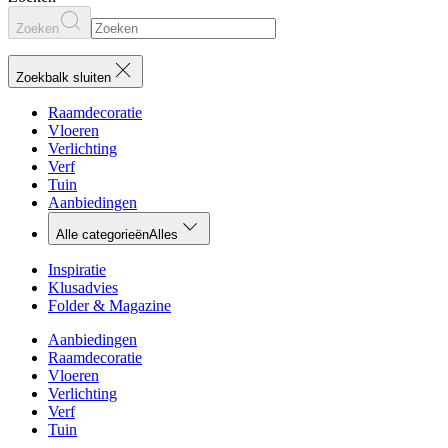
Zoeken
Zoekbalk sluiten
Raamdecoratie
Vloeren
Verlichting
Verf
Tuin
Aanbiedingen
Alle categorieën
Alles
Inspiratie
Klusadvies
Folder & Magazine
Aanbiedingen
Raamdecoratie
Vloeren
Verlichting
Verf
Tuin