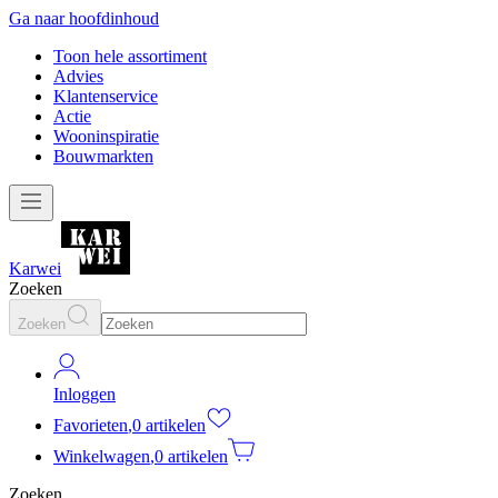
Ga naar hoofdinhoud
Toon hele assortiment
Advies
Klantenservice
Actie
Wooninspiratie
Bouwmarkten
Karwei
Zoeken
Zoeken
Inloggen
Favorieten
,
0 artikelen
Winkelwagen
,
0 artikelen
Zoeken