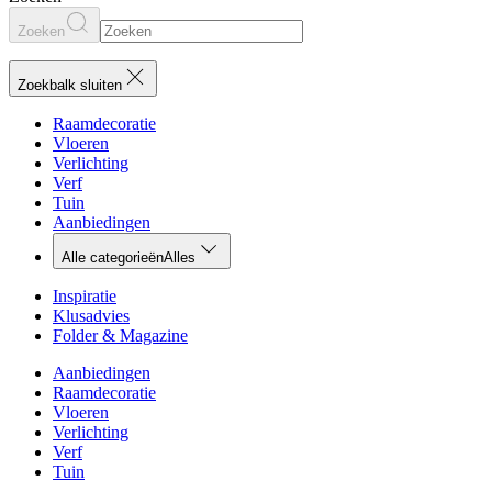
Zoeken
Zoekbalk sluiten
Raamdecoratie
Vloeren
Verlichting
Verf
Tuin
Aanbiedingen
Alle categorieën
Alles
Inspiratie
Klusadvies
Folder & Magazine
Aanbiedingen
Raamdecoratie
Vloeren
Verlichting
Verf
Tuin