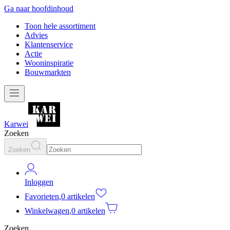
Ga naar hoofdinhoud
Toon hele assortiment
Advies
Klantenservice
Actie
Wooninspiratie
Bouwmarkten
Karwei
Zoeken
Zoeken
Inloggen
Favorieten
,
0 artikelen
Winkelwagen
,
0 artikelen
Zoeken