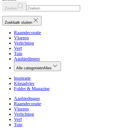
Zoeken
Zoekbalk sluiten
Raamdecoratie
Vloeren
Verlichting
Verf
Tuin
Aanbiedingen
Alle categorieën
Alles
Inspiratie
Klusadvies
Folder & Magazine
Aanbiedingen
Raamdecoratie
Vloeren
Verlichting
Verf
Tuin