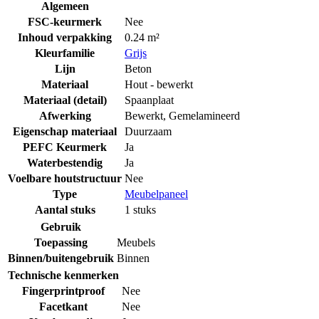
Algemeen
FSC-keurmerk
Nee
Inhoud verpakking
0.24 m²
Kleurfamilie
Grijs
Lijn
Beton
Materiaal
Hout - bewerkt
Materiaal (detail)
Spaanplaat
Afwerking
Bewerkt
,
Gemelamineerd
Eigenschap materiaal
Duurzaam
PEFC Keurmerk
Ja
Waterbestendig
Ja
Voelbare houtstructuur
Nee
Type
Meubelpaneel
Aantal stuks
1 stuks
Gebruik
Toepassing
Meubels
Binnen/buitengebruik
Binnen
Technische kenmerken
Fingerprintproof
Nee
Facetkant
Nee