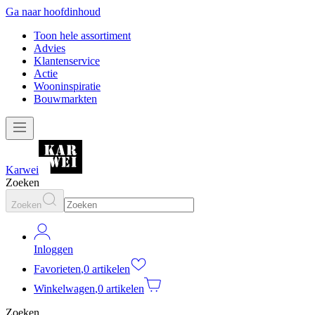
Ga naar hoofdinhoud
Toon hele assortiment
Advies
Klantenservice
Actie
Wooninspiratie
Bouwmarkten
Karwei
Zoeken
Zoeken
Inloggen
Favorieten
,
0 artikelen
Winkelwagen
,
0 artikelen
Zoeken