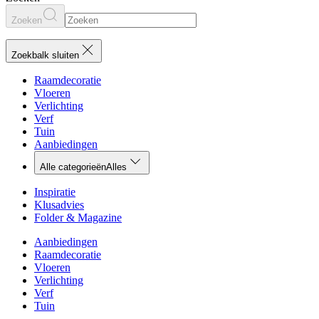
Zoeken
Zoekbalk sluiten
Raamdecoratie
Vloeren
Verlichting
Verf
Tuin
Aanbiedingen
Alle categorieën
Alles
Inspiratie
Klusadvies
Folder & Magazine
Aanbiedingen
Raamdecoratie
Vloeren
Verlichting
Verf
Tuin