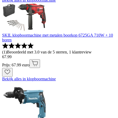
Bekijk alles in klopboormachine
SKIL klopboormachine met metalen boorkop 6725GA 710W + 10
boren
(
1
)
Beoordeeld met 3.0 van de 5 sterren, 1 klantreview
67
.
99
Prijs: 67.99 euro
Bekijk alles in klopboormachine