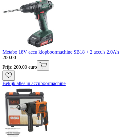
Metabo 18V accu klopboormachine SB18 + 2 accu's 2.0Ah
200
.
00
Prijs: 200.00 euro
Bekijk alles in accuboormachine