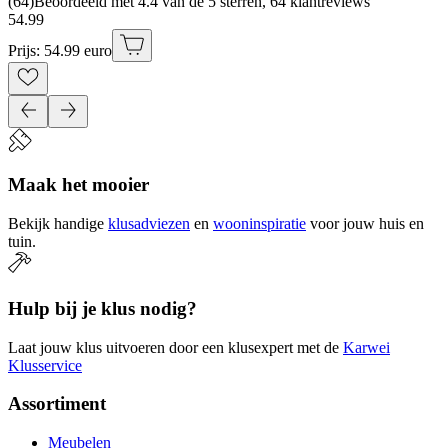
(
64
)
Beoordeeld met 4.4 van de 5 sterren, 64 klantreviews
54
.
99
Prijs: 54.99 euro
Maak het mooier
Bekijk handige
klusadviezen
en
wooninspiratie
voor jouw huis en
tuin.
Hulp bij je klus nodig?
Laat jouw klus uitvoeren door een klusexpert met de
Karwei
Klusservice
Assortiment
Meubelen