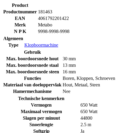
Product
Productnummer
181463
EAN
4061792201422
Merk
Metabo
N P K
9998-9998-9998
Algemeen
Type
Klopboormachine
Gebruik
Max. boordoorsnede hout
30 mm
Max. boordoorsnede staal
13 mm
Max. boordoorsnede steen
16 mm
Functies
Boren
,
Kloppen
,
Schroeven
Materiaal van doeloppervlak
Hout
,
Metaal
,
Steen
Hamermechanisme
Nee
Technische kenmerken
Vermogen
650 Watt
Maximaal vermogen
650 Watt
Slagen per minuut
44800
Snoerlengte
2.5 m
Softgrip
Ja