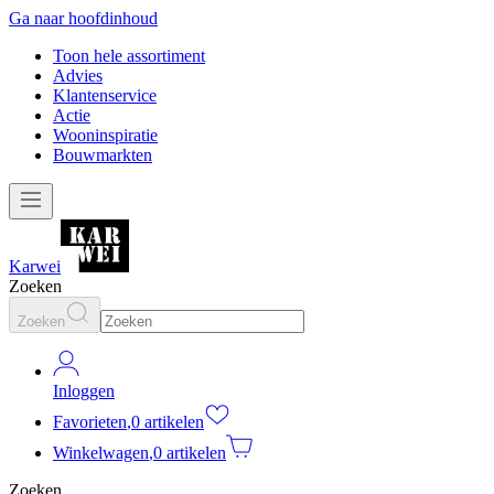
Ga naar hoofdinhoud
Toon hele assortiment
Advies
Klantenservice
Actie
Wooninspiratie
Bouwmarkten
Karwei
Zoeken
Zoeken
Inloggen
Favorieten
,
0 artikelen
Winkelwagen
,
0 artikelen
Zoeken