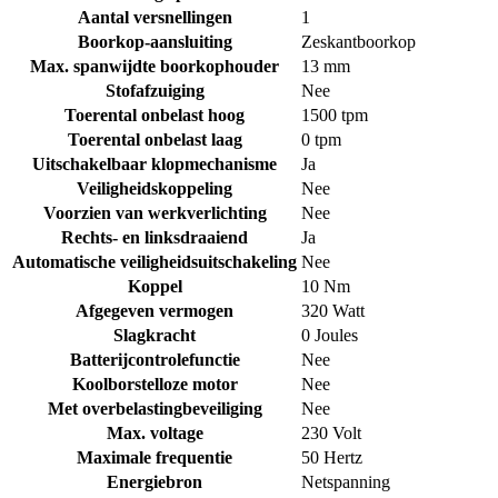
Aantal versnellingen
1
Boorkop-aansluiting
Zeskantboorkop
Max. spanwijdte boorkophouder
13 mm
Stofafzuiging
Nee
Toerental onbelast hoog
1500 tpm
Toerental onbelast laag
0 tpm
Uitschakelbaar klopmechanisme
Ja
Veiligheidskoppeling
Nee
Voorzien van werkverlichting
Nee
Rechts- en linksdraaiend
Ja
Automatische veiligheidsuitschakeling
Nee
Koppel
10 Nm
Afgegeven vermogen
320 Watt
Slagkracht
0 Joules
Batterijcontrolefunctie
Nee
Koolborstelloze motor
Nee
Met overbelastingbeveiliging
Nee
Max. voltage
230 Volt
Maximale frequentie
50 Hertz
Energiebron
Netspanning