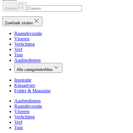
Zoeken
Zoekbalk sluiten
Raamdecoratie
Vloeren
Verlichting
Verf
Tuin
Aanbiedingen
Alle categorieën
Alles
Inspiratie
Klusadvies
Folder & Magazine
Aanbiedingen
Raamdecoratie
Vloeren
Verlichting
Verf
Tuin