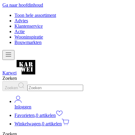
Ga naar hoofdinhoud
Toon hele assortiment
Advies
Klantenservice
Actie
Wooninspiratie
Bouwmarkten
Karwei
Zoeken
Zoeken
Inloggen
Favorieten
,
0 artikelen
Winkelwagen
,
0 artikelen
Zoeken