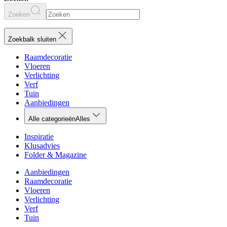
Zoeken
Zoekbalk sluiten
Raamdecoratie
Vloeren
Verlichting
Verf
Tuin
Aanbiedingen
Alle categorieën
Alles
Inspiratie
Klusadvies
Folder & Magazine
Aanbiedingen
Raamdecoratie
Vloeren
Verlichting
Verf
Tuin