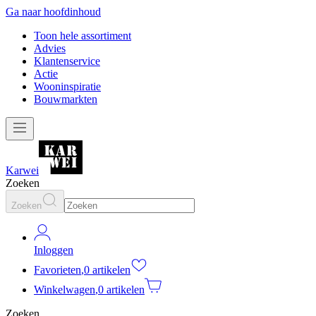
Ga naar hoofdinhoud
Toon hele assortiment
Advies
Klantenservice
Actie
Wooninspiratie
Bouwmarkten
Karwei
Zoeken
Zoeken
Inloggen
Favorieten
,
0 artikelen
Winkelwagen
,
0 artikelen
Zoeken