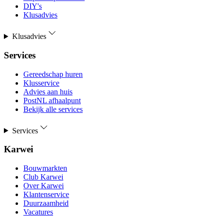
DIY's
Klusadvies
Klusadvies
Services
Gereedschap huren
Klusservice
Advies aan huis
PostNL afhaalpunt
Bekijk alle services
Services
Karwei
Bouwmarkten
Club Karwei
Over Karwei
Klantenservice
Duurzaamheid
Vacatures