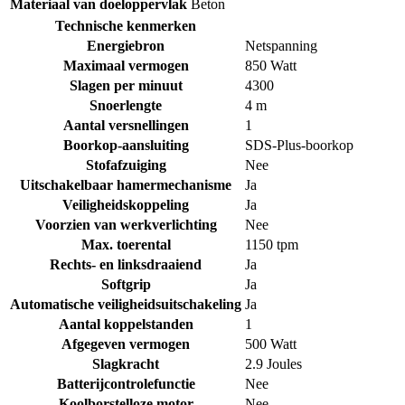
Materiaal van doeloppervlak
Beton
Technische kenmerken
Energiebron
Netspanning
Maximaal vermogen
850 Watt
Slagen per minuut
4300
Snoerlengte
4 m
Aantal versnellingen
1
Boorkop-aansluiting
SDS-Plus-boorkop
Stofafzuiging
Nee
Uitschakelbaar hamermechanisme
Ja
Veiligheidskoppeling
Ja
Voorzien van werkverlichting
Nee
Max. toerental
1150 tpm
Rechts- en linksdraaiend
Ja
Softgrip
Ja
Automatische veiligheidsuitschakeling
Ja
Aantal koppelstanden
1
Afgegeven vermogen
500 Watt
Slagkracht
2.9 Joules
Batterijcontrolefunctie
Nee
Koolborstelloze motor
Nee