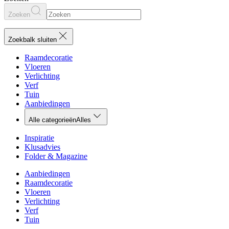
Zoeken
Zoekbalk sluiten
Raamdecoratie
Vloeren
Verlichting
Verf
Tuin
Aanbiedingen
Alle categorieën
Alles
Inspiratie
Klusadvies
Folder & Magazine
Aanbiedingen
Raamdecoratie
Vloeren
Verlichting
Verf
Tuin