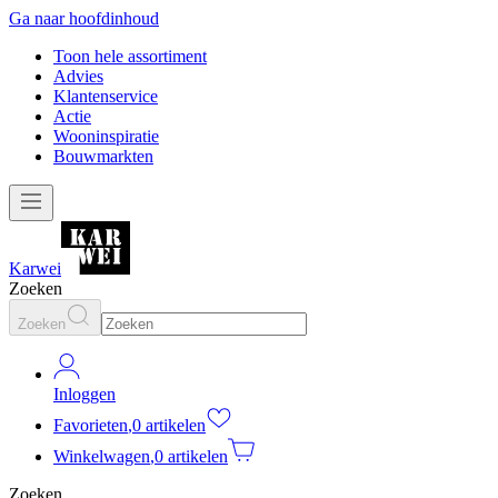
Ga naar hoofdinhoud
Toon hele assortiment
Advies
Klantenservice
Actie
Wooninspiratie
Bouwmarkten
Karwei
Zoeken
Zoeken
Inloggen
Favorieten
,
0 artikelen
Winkelwagen
,
0 artikelen
Zoeken