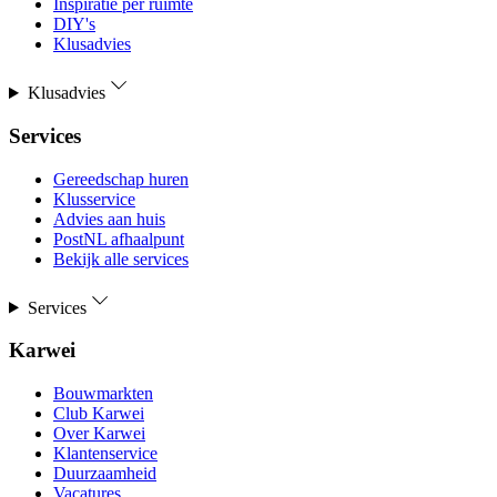
Inspiratie per ruimte
DIY's
Klusadvies
Klusadvies
Services
Gereedschap huren
Klusservice
Advies aan huis
PostNL afhaalpunt
Bekijk alle services
Services
Karwei
Bouwmarkten
Club Karwei
Over Karwei
Klantenservice
Duurzaamheid
Vacatures