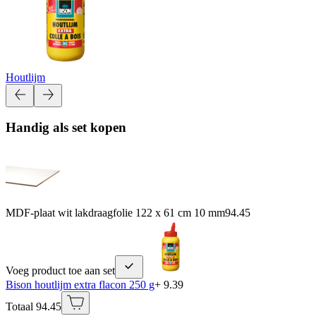
Houtlijm
Handig als set kopen
MDF-plaat wit lakdraagfolie 122 x 61 cm 10 mm
94.45
Voeg product toe aan set
Bison houtlijm extra flacon 250 g
+ 9.39
Totaal 94.45