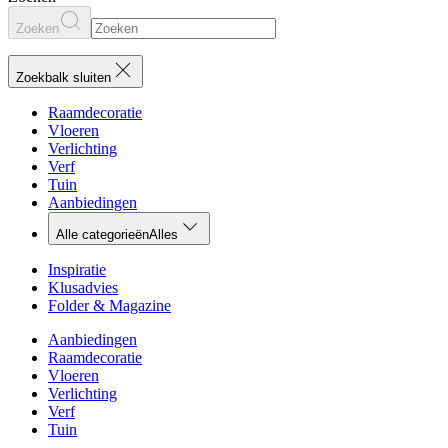
Zoeken
Zoekbalk sluiten
Raamdecoratie
Vloeren
Verlichting
Verf
Tuin
Aanbiedingen
Alle categorieën
Alles
Inspiratie
Klusadvies
Folder & Magazine
Aanbiedingen
Raamdecoratie
Vloeren
Verlichting
Verf
Tuin