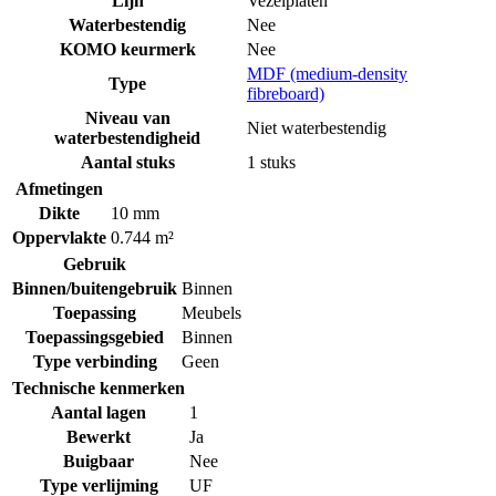
Lijn
Vezelplaten
Waterbestendig
Nee
KOMO keurmerk
Nee
MDF (medium-density
Type
fibreboard)
Niveau van
Niet waterbestendig
waterbestendigheid
Aantal stuks
1 stuks
Afmetingen
Dikte
10 mm
Oppervlakte
0.744 m²
Gebruik
Binnen/buitengebruik
Binnen
Toepassing
Meubels
Toepassingsgebied
Binnen
Type verbinding
Geen
Technische kenmerken
Aantal lagen
1
Bewerkt
Ja
Buigbaar
Nee
Type verlijming
UF