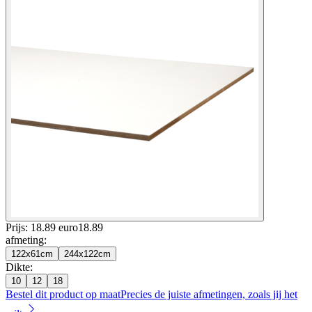
Prijs: 18.89 euro
18
.
89
afmeting
:
122x61cm
244x122cm
Dikte
:
10
12
18
Bestel dit product op maat
Precies de juiste afmetingen, zoals jij het