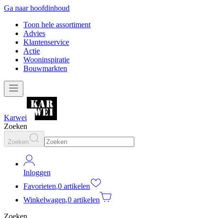
Ga naar hoofdinhoud
Toon hele assortiment
Advies
Klantenservice
Actie
Wooninspiratie
Bouwmarkten
Karwei
Zoeken
Zoeken
Inloggen
Favorieten
,
0 artikelen
Winkelwagen
,
0 artikelen
Zoeken