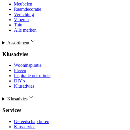
Meubelen
Raamdecoratie
Verlichting
Vloeren
Tuin
Alle merken
Assortiment
Klusadvies
Wooninspiratie
Ideeën
Inspiratie per ruimte
DIY's
Klusadvies
Klusadvies
Services
Gereedschap huren
Klusservice