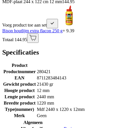
MDF-plaat 244 x 122 cm 12 mm
144.95
Voeg product toe aan set
Bison houtlijm extra flacon 250 g
+ 9.39
Totaal 144.95
Specificaties
Product
Productnummer
280421
EAN
8711283484143
Gewicht product
21430 gr
Hoogte product
12 mm
Lengte product
2440 mm
Breedte product
1220 mm
Type(nummer)
Mdf 2440 x 1220 x 12mm
Merk
Geen
Algemeen