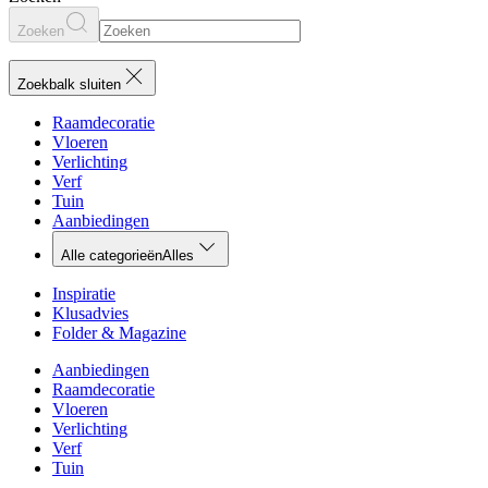
Zoeken
Zoekbalk sluiten
Raamdecoratie
Vloeren
Verlichting
Verf
Tuin
Aanbiedingen
Alle categorieën
Alles
Inspiratie
Klusadvies
Folder & Magazine
Aanbiedingen
Raamdecoratie
Vloeren
Verlichting
Verf
Tuin