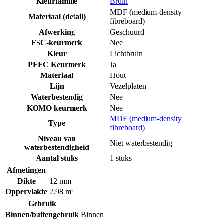
Kleurfamilie
Bruin
MDF (medium-density
Materiaal (detail)
fibreboard)
Afwerking
Geschuurd
FSC-keurmerk
Nee
Kleur
Lichtbruin
PEFC Keurmerk
Ja
Materiaal
Hout
Lijn
Vezelplaten
Waterbestendig
Nee
KOMO keurmerk
Nee
MDF (medium-density
Type
fibreboard)
Niveau van
Niet waterbestendig
waterbestendigheid
Aantal stuks
1 stuks
Afmetingen
Dikte
12 mm
Oppervlakte
2.98 m²
Gebruik
Binnen/buitengebruik
Binnen