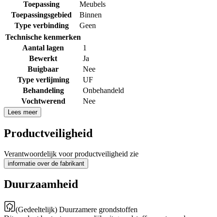
Toepassing
Meubels
Toepassingsgebied
Binnen
Type verbinding
Geen
Technische kenmerken
Aantal lagen
1
Bewerkt
Ja
Buigbaar
Nee
Type verlijming
UF
Behandeling
Onbehandeld
Vochtwerend
Nee
Lees meer
Productveiligheid
Verantwoordelijk voor productveiligheid zie
informatie over de fabrikant
Duurzaamheid
(Gedeeltelijk) Duurzamere grondstoffen