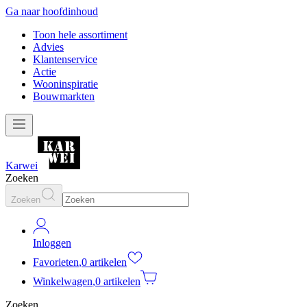
Ga naar hoofdinhoud
Toon hele assortiment
Advies
Klantenservice
Actie
Wooninspiratie
Bouwmarkten
Karwei
Zoeken
Zoeken
Inloggen
Favorieten
,
0 artikelen
Winkelwagen
,
0 artikelen
Zoeken