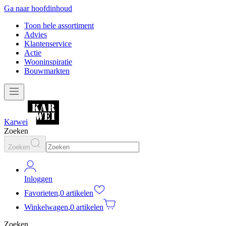
Ga naar hoofdinhoud
Toon hele assortiment
Advies
Klantenservice
Actie
Wooninspiratie
Bouwmarkten
Karwei
Zoeken
Zoeken
Inloggen
Favorieten
,
0 artikelen
Winkelwagen
,
0 artikelen
Zoeken