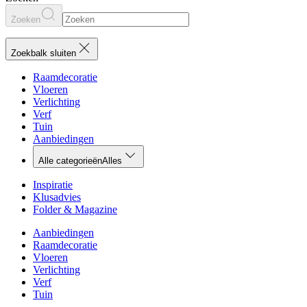
Zoeken
Zoekbalk sluiten
Raamdecoratie
Vloeren
Verlichting
Verf
Tuin
Aanbiedingen
Alle categorieën
Alles
Inspiratie
Klusadvies
Folder & Magazine
Aanbiedingen
Raamdecoratie
Vloeren
Verlichting
Verf
Tuin