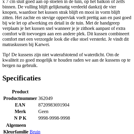
x 7 cm sluit goed aan op stoelen in de tuin, op het balkon of zelfs
binnen. De vulling blijft gelijkmatig verdeeld dankzij de vier
knopen, waardoor het kussen strak blijft en mooi in vorm blijft
zitten. Het zachte en stevige oppervlak voelt prettig aan en past goed
bij wie let op afwerking en detail in de tuin. Met de handgreep
verplaats je het kussen snel wanneer je je zithoek aanpast of extra
comfort wilt toevoegen aan een andere plek. Dit kussen combineert
comfort met een verzorgde look die elke stoel versterkt. Je vindt dit
matraskussen bij Karwei.
Tip! De kussens zijn niet waterafstotend of waterdicht. Om de
kwaliteit zo goed mogelijk te houden raden we aan de kussens op te
bergen na gebruik.
Specificaties
Product
Productnummer
362049
EAN
8720983691904
Merk
Geen
N P K
9998-9998-9998
Algemeen
Kleurfamilie
Bruin