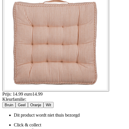
Prijs: 14.99 euro
14
.
99
Kleurfamilie
:
Bruin
Geel
Oranje
Wit
Dit product wordt niet thuis bezorgd
Click & collect