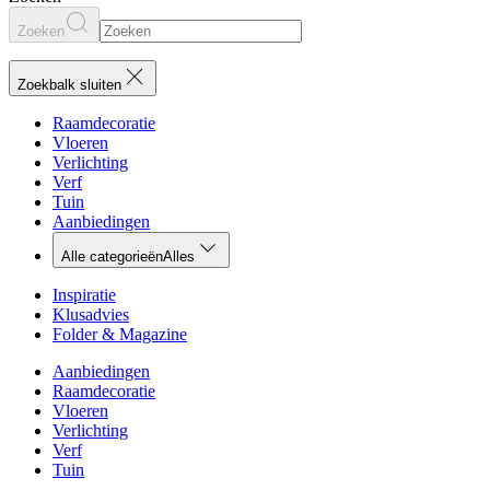
Zoeken
Zoekbalk sluiten
Raamdecoratie
Vloeren
Verlichting
Verf
Tuin
Aanbiedingen
Alle categorieën
Alles
Inspiratie
Klusadvies
Folder & Magazine
Aanbiedingen
Raamdecoratie
Vloeren
Verlichting
Verf
Tuin