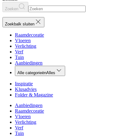
Zoeken
Zoekbalk sluiten
Raamdecoratie
Vloeren
Verlichting
Verf
Tuin
Aanbiedingen
Alle categorieën
Alles
Inspiratie
Klusadvies
Folder & Magazine
Aanbiedingen
Raamdecoratie
Vloeren
Verlichting
Verf
Tuin