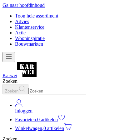
Ga naar hoofdinhoud
Toon hele assortiment
Advies
Klantenservice
Actie
Wooninspiratie
Bouwmarkten
Karwei
Zoeken
Zoeken
Inloggen
Favorieten
,
0 artikelen
Winkelwagen
,
0 artikelen
Zoeken