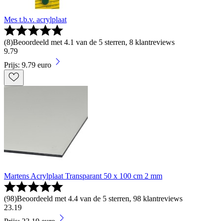
Mes t.b.v. acrylplaat
(
8
)
Beoordeeld met 4.1 van de 5 sterren, 8 klantreviews
9
.
79
Prijs: 9.79 euro
Martens Acrylplaat Transparant 50 x 100 cm 2 mm
(
98
)
Beoordeeld met 4.4 van de 5 sterren, 98 klantreviews
23
.
19