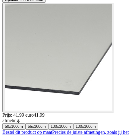
Prijs: 41.99 euro
41
.
99
afmeting
:
50x100cm
66x160cm
100x100cm
100x160cm
Bestel dit product op maat
Precies de juiste afmetingen, zoals jij het