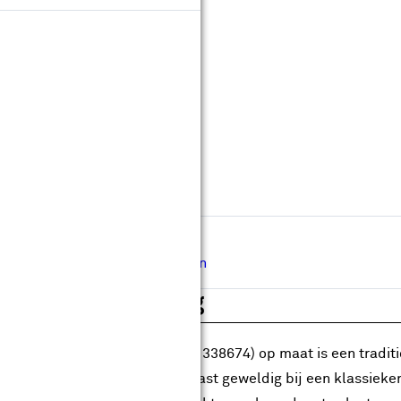
leurnummer:
Op maat maken
Levertijd ongeveer 30 werkdagen
Gratis
op maat gemaakt
Gratis
bezorgd in je bouwmarkt
Hulp nodig bij de afmeting?
Inmeetservice aanvragen
roductomschrijving
markies streep groen (kleurnr. 338674) op maat is een traditi
enhoudt. Dit type zonwering past geweldig bij een klassieker