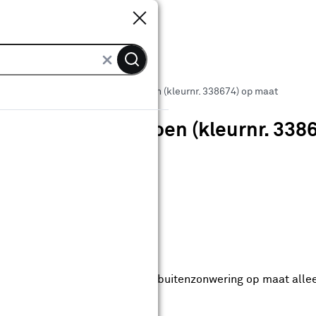
Sluiten
Sluiten
Markiezen
Markies streep groen (kleurnr. 338674) op maat
Markies streep groen (kleurnr. 338
0
klantreview
review
anaf
anaf 1014.00
1014
.
00
11.20
Met Club Karwei
0% korting vanaf 100.-
0% korting vanaf 100.- op alle buitenzonwering op maat alle
anbieding t/m 16-08-2026