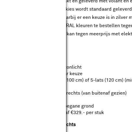
 markies wordt op maat gemaakt en geleverd met volant en e
gere levensduur zorgt. De markies wordt standaard geleverd 
lusief boven- en zijkappen, waarbij er een keuze is in zilver 
Sluiten
 mogelijk het frame in overige RAL kleuren te bestellen teg
ordbediening uitgevoerd, maar kan tegen meerprijs met elek
langrijkste kenmerken:
Ideale bescherming tegen fel zonlicht
Frame-, kap- en doekkleur naar keuze
Uitval in 4-lats (80 cm), 5-lats (100 cm) of 5-lats (120 cm) (
Keuze met of zonder kap
Bedieningszijde keuze links of rechts (van buitenaf gezien)
Koordbediening of elektrisch
Bezorgd tot de 1e deur op de begane grond
Optionele montageservice vanaf €329.- per stuk
ieningszijde kiezen links of rechts