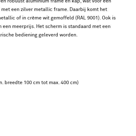
en robuust aluminium frame en kap, wat voor een
met een zilver metallic frame. Daarbij komt het
metallic of in crème wit gemoffeld (RAL 9001). Ook is
en een meerprijs. Het scherm is standaard met een
trische bediening geleverd worden.
min. breedte 100 cm tot max. 400 cm)