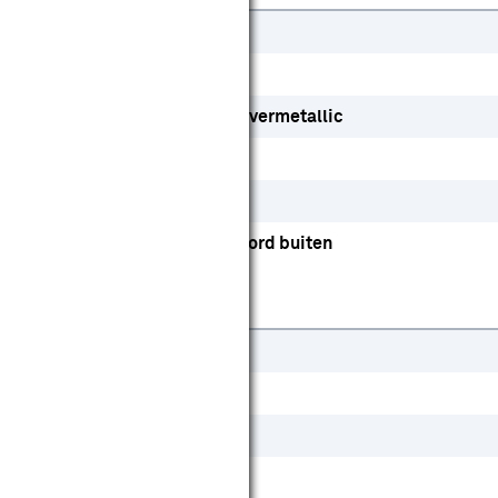
Markies
Groen
RAL 9001 crèmewit
Zilvermetallic
Streep
Ja
Afstandsbediening
Koord buiten
95 cm
400 cm
Ja