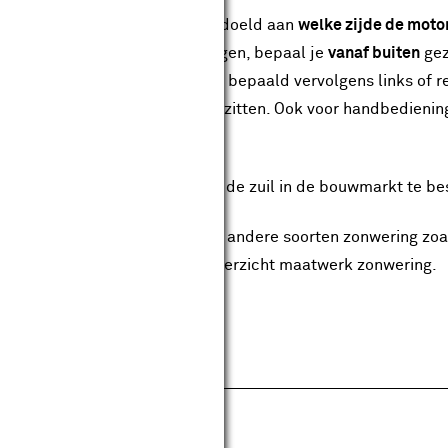
t de bedieningszijde wordt bedoeld aan
welke zijde de moto
nnescherm buiten komt te hangen, bepaal je
vanaf buiten
gez
 vanuit je tuin naar het huis en bepaald vervolgens links of r
 stopcontact in de buurt hebt zitten. Ook voor handbediening
tel dan het juiste scherm.
markies is alleen online en via de zuil in de bouwmarkt te be
ast de markies hebben we ook andere soorten zonwering zoal
luiken. Kijk dan eens bij ons overzicht maatwerk zonwering.