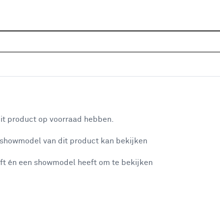
Home
Assortiment
Raamdecoratie
Zonwering
(kleurnr. 338674) op maat
aan je winkelwagen
it product op voorraad hebben.
v
 showmodel van dit product kan bekijken
v
ft én een showmodel heeft om te bekijken
8
2
misgegaan...
2
A
et niet mogelijke om meer exemplaren te bestellen.