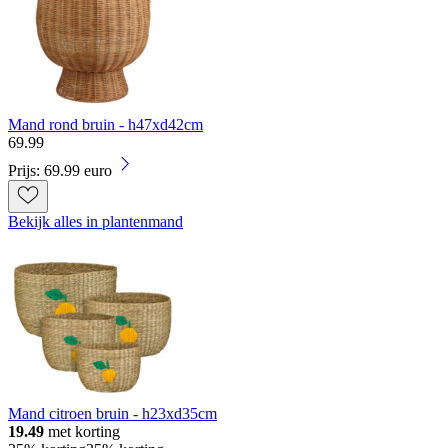
Mand rond bruin - h47xd42cm
69
.
99
Prijs: 69.99 euro
Bekijk alles in plantenmand
Mand citroen bruin - h23xd35cm
19.49
met korting