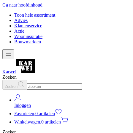
Ga naar hoofdinhoud
Toon hele assortiment
Advies
Klantenservice
Actie
Wooninspiratie
Bouwmarkten
Karwei
Zoeken
Zoeken
Inloggen
Favorieten
,
0 artikelen
Winkelwagen
,
0 artikelen
Zoeken