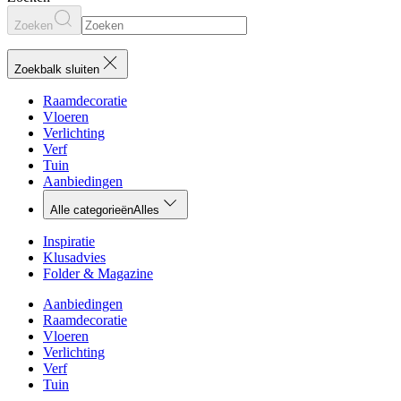
Zoeken
Zoekbalk sluiten
Raamdecoratie
Vloeren
Verlichting
Verf
Tuin
Aanbiedingen
Alle categorieën
Alles
Inspiratie
Klusadvies
Folder & Magazine
Aanbiedingen
Raamdecoratie
Vloeren
Verlichting
Verf
Tuin