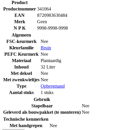
Product
Productnummer
341064
EAN
8720983630484
Merk
Geen
N P K
9998-9998-9998
Algemeen
FSC-keurmerk
Nee
Kleurfamilie
Bruin
PEFC Keurmerk
Nee
Materiaal
Plantaardig
Inhoud
32 Liter
Met deksel
Nee
Met zwenkwieltjes
Nee
Type
Opbergmand
Aantal stuks
1 stuks
Gebruik
Stapelbaar
Nee
Geleverd als bouwpakket (te monteren)
Nee
Technische kenmerken
Met handgrepen
Nee