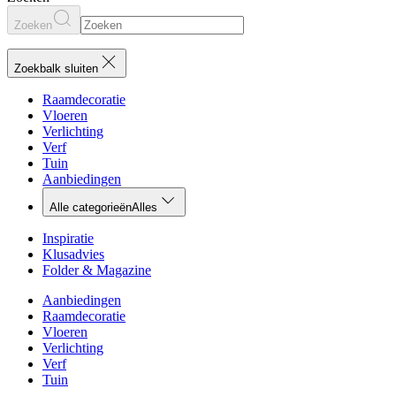
Zoeken
Zoekbalk sluiten
Raamdecoratie
Vloeren
Verlichting
Verf
Tuin
Aanbiedingen
Alle categorieën
Alles
Inspiratie
Klusadvies
Folder & Magazine
Aanbiedingen
Raamdecoratie
Vloeren
Verlichting
Verf
Tuin