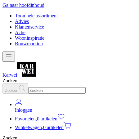
Ga naar hoofdinhoud
Toon hele assortiment
Advies
Klantenservice
Actie
Wooninspiratie
Bouwmarkten
Karwei
Zoeken
Zoeken
Inloggen
Favorieten
,
0 artikelen
Winkelwagen
,
0 artikelen
Zoeken