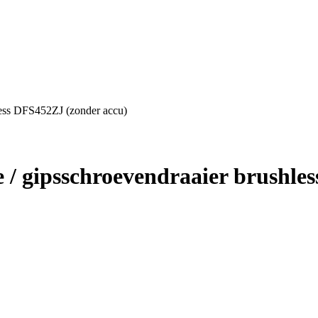
less DFS452ZJ (zonder accu)
/ gipsschroevendraaier brushle