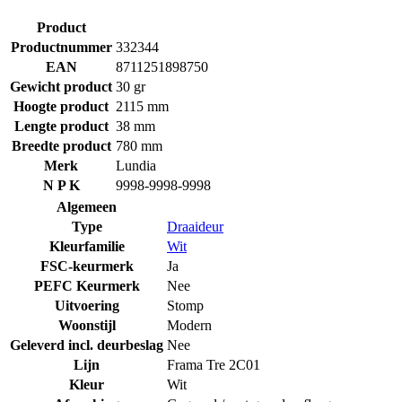
Product
Productnummer
332344
EAN
8711251898750
Gewicht product
30 gr
Hoogte product
2115 mm
Lengte product
38 mm
Breedte product
780 mm
Merk
Lundia
N P K
9998-9998-9998
Algemeen
Type
Draaideur
Kleurfamilie
Wit
FSC-keurmerk
Ja
PEFC Keurmerk
Nee
Uitvoering
Stomp
Woonstijl
Modern
Geleverd incl. deurbeslag
Nee
Lijn
Frama Tre 2C01
Kleur
Wit