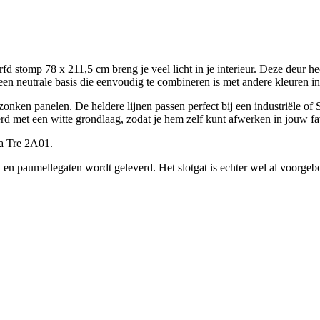
stomp 78 x 211,5 cm breng je veel licht in je interieur. Deze deur heef
een neutrale basis die eenvoudig te combineren is met andere kleuren i
nken panelen. De heldere lijnen passen perfect bij een industriële of 
rd met een witte grondlaag, zodat je hem zelf kunt afwerken in jouw fav
ma Tre 2A01.
n paumellegaten wordt geleverd. Het slotgat is echter wel al voorgeboor