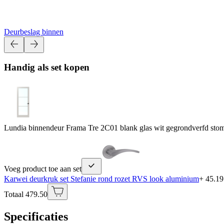
Deurbeslag binnen
Handig als set kopen
Lundia binnendeur Frama Tre 2C01 blank glas wit gegrondverfd sto
Voeg product toe aan set
Karwei deurkruk set Stefanie rond rozet RVS look aluminium
+ 45.19
Totaal 479.50
Specificaties