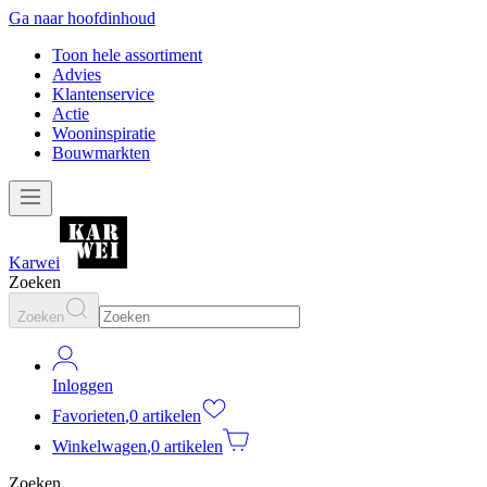
Ga naar hoofdinhoud
Toon hele assortiment
Advies
Klantenservice
Actie
Wooninspiratie
Bouwmarkten
Karwei
Zoeken
Zoeken
Inloggen
Favorieten
,
0 artikelen
Winkelwagen
,
0 artikelen
Zoeken