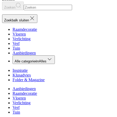
Zoeken
Zoekbalk sluiten
Raamdecoratie
Vloeren
Verlichting
Verf
Tuin
Aanbiedingen
Alle categorieën
Alles
Inspiratie
Klusadvies
Folder & Magazine
Aanbiedingen
Raamdecoratie
Vloeren
Verlichting
Verf
Tuin