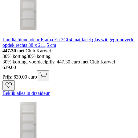
Lundia binnendeur Frama En 2G04 mat facet glas wit gegrondverfd
opdek rechts 88 x 211,5 cm
447.30
met Club Karwei
30% korting
30% korting
30% korting, voordeelprijs: 447.30 euro met Club Karwei
639
.
00
Prijs: 639.00 euro
Bekijk alles in draaideur