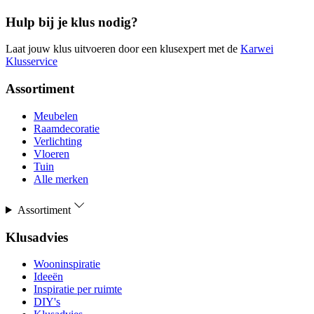
Hulp bij je klus nodig?
Laat jouw klus uitvoeren door een klusexpert met de
Karwei
Klusservice
Assortiment
Meubelen
Raamdecoratie
Verlichting
Vloeren
Tuin
Alle merken
Assortiment
Klusadvies
Wooninspiratie
Ideeën
Inspiratie per ruimte
DIY's