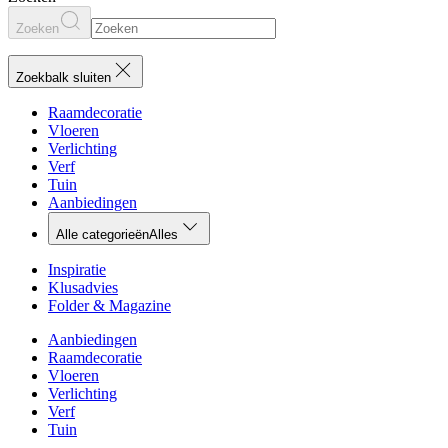
Zoeken
Zoekbalk sluiten
Raamdecoratie
Vloeren
Verlichting
Verf
Tuin
Aanbiedingen
Alle categorieën
Alles
Inspiratie
Klusadvies
Folder & Magazine
Aanbiedingen
Raamdecoratie
Vloeren
Verlichting
Verf
Tuin