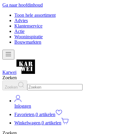
Ga naar hoofdinhoud
Toon hele assortiment
Advies
Klantenservice
Actie
Wooninspiratie
Bouwmarkten
Karwei
Zoeken
Zoeken
Inloggen
Favorieten
,
0 artikelen
Winkelwagen
,
0 artikelen
Zoeken