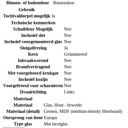
Binnen- of buitendeur
Binnendeur
Gebruik
Tochtvaldorpel mogelijk
Ja
Technische kenmerken
Schuifdeur Mogelijk
Nee
Inclusief slot
Nee
Inclusief voorgemonteerd glas
Nee
Slotgatfrezing
Ja
Kern
Gelamineerd
Inbraakwerend
Nee
Brandvertragend
Nee
Met voorgeboord krukgat
Nee
Inclusief kozijn
Nee
Voorgefreesd voor scharnieren
Nee
Draairichting
Links
Materiaal
Materiaal
Glas
,
Hout - bewerkt
Materiaal (detail)
Grenen
,
MDF (medium-density fibreboard)
Oorsprong van hout
Europa
Type glas
Mat facetglas