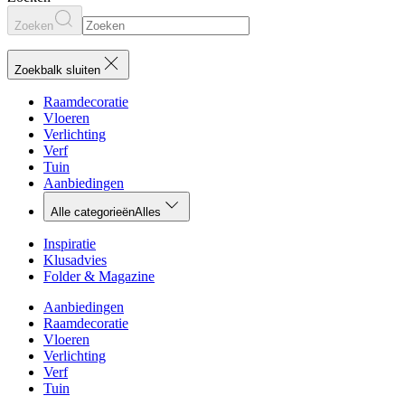
Zoeken
Zoekbalk sluiten
Raamdecoratie
Vloeren
Verlichting
Verf
Tuin
Aanbiedingen
Alle categorieën
Alles
Inspiratie
Klusadvies
Folder & Magazine
Aanbiedingen
Raamdecoratie
Vloeren
Verlichting
Verf
Tuin