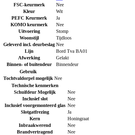
FSC-keurmerk
Nee
Kleur
Wit
PEFC Keurmerk
Ja
KOMO keurmerk
Nee
Uitvoering
Stomp
Woonstijl
Tijdloos
Geleverd incl. deurbeslag
Nee
Lijn
Bord Tva BA01
Afwerking
Gelakt
Binnen- of buitendeur
Binnendeur
Gebruik
Tochtvaldorpel mogelijk
Nee
Technische kenmerken
Schuifdeur Mogelijk
Nee
Inclusief slot
Nee
Inclusief voorgemonteerd glas
Nee
Slotgatfrezing
Ja
Kern
Honingraat
Inbraakwerend
Nee
Brandvertragend
Nee