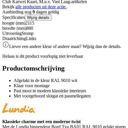
Club Karwei Kaart, M.u.v. Vast Laag-artikelen
Bekijk
alle producten uit deze actie.
Aanbieding nog
9
dagen geldig
Specificaties
Wijzig details
hoogte (mm)
2115
breedte (mm)
880
Uitvoering
Stomp
Draairichting
Links
Liever een andere kleur of andere maat? Wijzig dan de details.
Helaas is dit product voorlopig niet leverbaar
Productomschrijving
Afgelakt in de kleur RAL 9010 wit
Klaar voor montage
Past mooi in modern klassieke interieurs
Met voorgeboord slotgat en paumellegaten
Klassieke charme met een moderne twist
Met de Lundia binnendeur Bord Tva BA01 RAL 9010 gelakt stomp