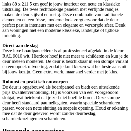
links 88 x 211,5 cm geef je jouw interieur een nette en klassieke
uitstraling. De twee rechthoekige panelen met verfijnde randjes
maken de deur stijlvol en rustig. Deze combinatie van traditionele
elementen en een frisse, moderne look zorgt ervoor dat de deur
perfect past in interieurs met een elegante en verzorgde sfeer. Denk
aan woningen met een moderne klassieke, landelijke of tijdloze
inrichting.
Direct aan de slag
Deze luxe boardpaneeldeur is al professioneel afgelakt in de kleur
RAL 9010 wit. Hierdoor hoef je niet meer te schilderen en kun je de
deur meteen monteren. De deur is beschikbaar in een stompe variant
en een opdek uitvoering, zodat je kunt kiezen wat het beste aansluit
bij jouw kozijn. Geen extra werk, maar snel verder met je klus.
Robuust en praktisch ontworpen
De deur is opgebouwd als boardpaneel en biedt een uitstekende
prijs-kwaliteitverhouding. Hij is voorzien van een voorgeboord
slotgat, wat betekent dat je zelf niet hoeft te boren. Deze stompe
deur heeft standaard paumellegaten, waarin speciale scharnieren
passen voor een nette sluiting en soepele opening. Houd er rekening
mee dat de deur geleverd wordt zonder deurbeslag,
scharnierkrozingen en scharnieren.
Passende accessoires