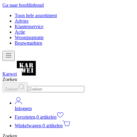
Ga naar hoofdinhoud
Toon hele assortiment
Advies
Klantenservice
Actie
Wooninspiratie
Bouwmarkten
Karwei
Zoeken
Zoeken
Inloggen
Favorieten
,
0 artikelen
Winkelwagen
,
0 artikelen
Zoeken