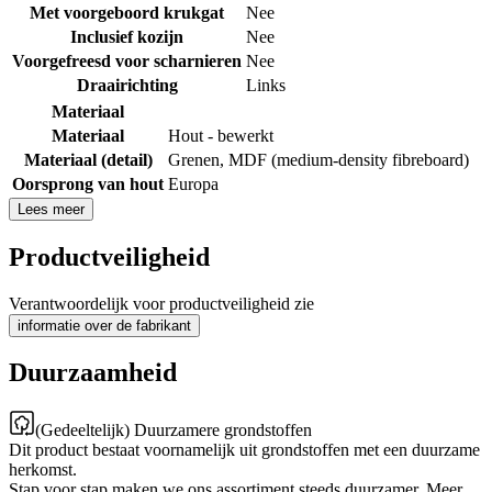
Met voorgeboord krukgat
Nee
Inclusief kozijn
Nee
Voorgefreesd voor scharnieren
Nee
Draairichting
Links
Materiaal
Materiaal
Hout - bewerkt
Materiaal (detail)
Grenen
,
MDF (medium-density fibreboard)
Oorsprong van hout
Europa
Lees meer
Productveiligheid
Verantwoordelijk voor productveiligheid zie
informatie over de fabrikant
Duurzaamheid
(Gedeeltelijk) Duurzamere grondstoffen
Dit product bestaat voornamelijk uit grondstoffen met een duurzame
herkomst.
Stap voor stap maken we ons assortiment steeds duurzamer. Meer