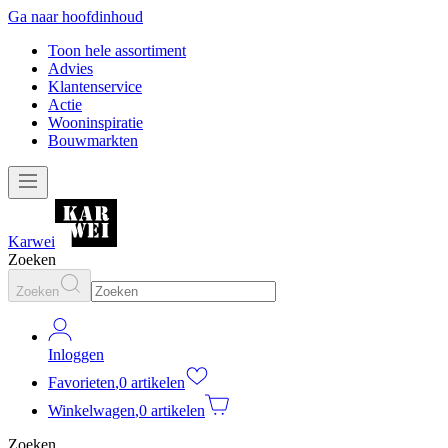
Ga naar hoofdinhoud
Toon hele assortiment
Advies
Klantenservice
Actie
Wooninspiratie
Bouwmarkten
Karwei
Zoeken
Zoeken
Inloggen
Favorieten
,
0 artikelen
Winkelwagen
,
0 artikelen
Zoeken