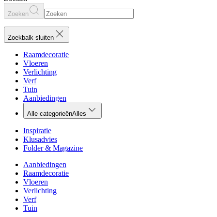
Zoeken
Zoekbalk sluiten
Raamdecoratie
Vloeren
Verlichting
Verf
Tuin
Aanbiedingen
Alle categorieën
Alles
Inspiratie
Klusadvies
Folder & Magazine
Aanbiedingen
Raamdecoratie
Vloeren
Verlichting
Verf
Tuin