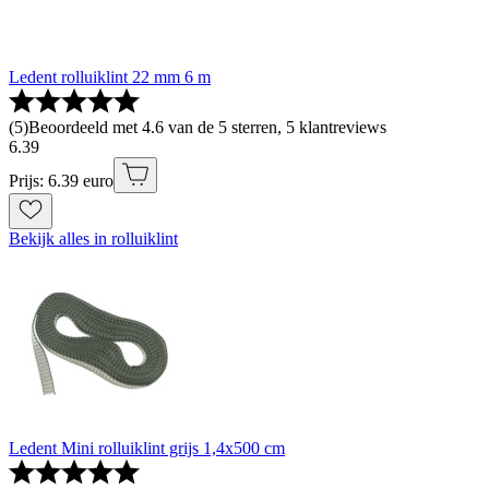
Ledent rolluiklint 22 mm 6 m
(
5
)
Beoordeeld met 4.6 van de 5 sterren, 5 klantreviews
6
.
39
Prijs: 6.39 euro
Bekijk alles in rolluiklint
Ledent Mini rolluiklint grijs 1,4x500 cm