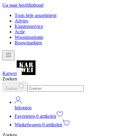
Ga naar hoofdinhoud
Toon hele assortiment
Advies
Klantenservice
Actie
Wooninspiratie
Bouwmarkten
Karwei
Zoeken
Zoeken
Inloggen
Favorieten
,
0 artikelen
Winkelwagen
,
0 artikelen
Zoeken