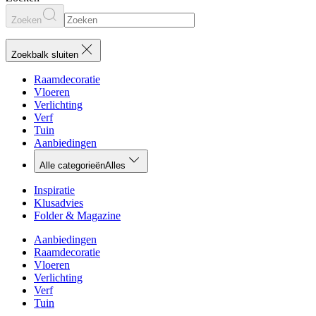
Zoeken
Zoekbalk sluiten
Raamdecoratie
Vloeren
Verlichting
Verf
Tuin
Aanbiedingen
Alle categorieën
Alles
Inspiratie
Klusadvies
Folder & Magazine
Aanbiedingen
Raamdecoratie
Vloeren
Verlichting
Verf
Tuin