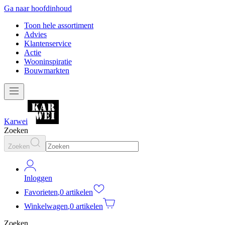
Ga naar hoofdinhoud
Toon hele assortiment
Advies
Klantenservice
Actie
Wooninspiratie
Bouwmarkten
Karwei
Zoeken
Zoeken
Inloggen
Favorieten
,
0 artikelen
Winkelwagen
,
0 artikelen
Zoeken