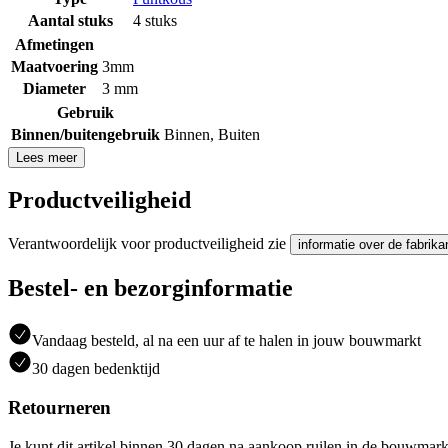
Aantal stuks
4 stuks
Afmetingen
Maatvoering
3mm
Diameter
3 mm
Gebruik
Binnen/buitengebruik
Binnen
,
Buiten
Lees meer
Productveiligheid
Verantwoordelijk voor productveiligheid zie
informatie over de fabrika
Bestel- en bezorginformatie
Vandaag besteld, al na een uur af te halen in jouw bouwmarkt
30 dagen bedenktijd
Retourneren
Je kunt dit artikel binnen 30 dagen na aankoop ruilen in de bouwmark