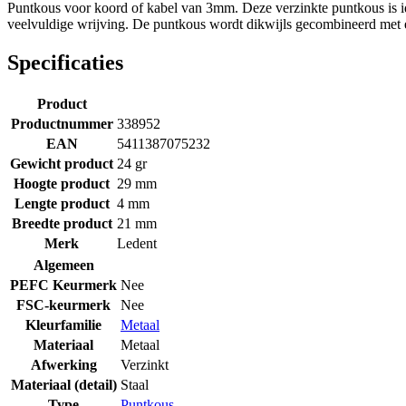
Puntkous voor koord of kabel van 3mm. Deze verzinkte puntkous is id
veelvuldige wrijving. De puntkous wordt dikwijls gecombineerd met ee
Specificaties
Product
Productnummer
338952
EAN
5411387075232
Gewicht product
24 gr
Hoogte product
29 mm
Lengte product
4 mm
Breedte product
21 mm
Merk
Ledent
Algemeen
PEFC Keurmerk
Nee
FSC-keurmerk
Nee
Kleurfamilie
Metaal
Materiaal
Metaal
Afwerking
Verzinkt
Materiaal (detail)
Staal
Type
Puntkous