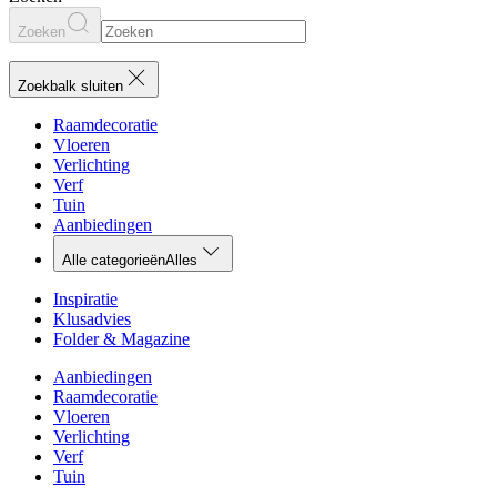
Zoeken
Zoekbalk sluiten
Raamdecoratie
Vloeren
Verlichting
Verf
Tuin
Aanbiedingen
Alle categorieën
Alles
Inspiratie
Klusadvies
Folder & Magazine
Aanbiedingen
Raamdecoratie
Vloeren
Verlichting
Verf
Tuin