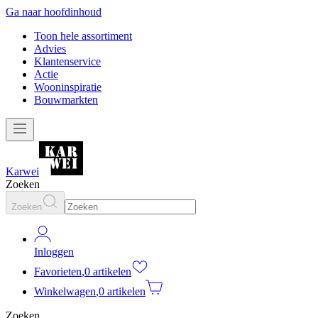
Ga naar hoofdinhoud
Toon hele assortiment
Advies
Klantenservice
Actie
Wooninspiratie
Bouwmarkten
Karwei
Zoeken
Zoeken
Inloggen
Favorieten
,
0 artikelen
Winkelwagen
,
0 artikelen
Zoeken