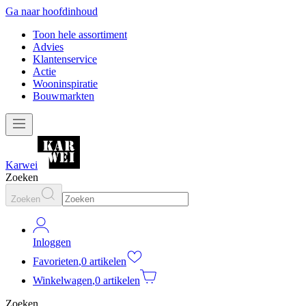
Ga naar hoofdinhoud
Toon hele assortiment
Advies
Klantenservice
Actie
Wooninspiratie
Bouwmarkten
Karwei
Zoeken
Zoeken
Inloggen
Favorieten
,
0 artikelen
Winkelwagen
,
0 artikelen
Zoeken