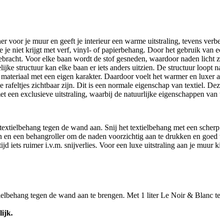
voor je muur en geeft je interieur een warme uitstraling, tevens verbet
e je niet krijgt met verf, vinyl- of papierbehang. Door het gebruik van e
ebracht. Voor elke baan wordt de stof gesneden, waardoor naden licht zi
idelijke structuur kan elke baan er iets anders uitzien. De structuur loo
end materiaal met een eigen karakter. Daardoor voelt het warmer en luxer
ine rafeltjes zichtbaar zijn. Dit is een normale eigenschap van textiel
 een exclusieve uitstraling, waarbij de natuurlijke eigenschappen van 
 textielbehang tegen de wand aan. Snij het textielbehang met een scherp
n en een behangroller om de naden voorzichtig aan te drukken en goed te
jd iets ruimer i.v.m. snijverlies. Voor een luxe uitstraling aan je muur
tielbehang tegen de wand aan te brengen. Met 1 liter Le Noir & Blanc t
ijk.