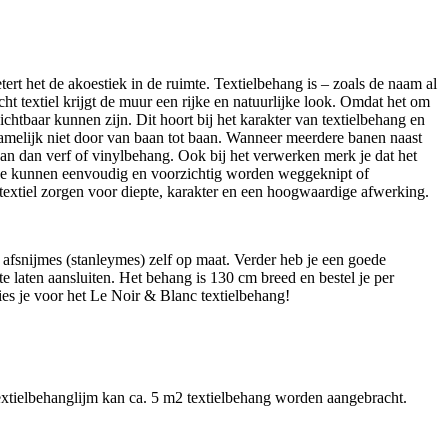
ert het de akoestiek in de ruimte. Textielbehang is – zoals de naam al
cht textiel krijgt de muur een rijke en natuurlijke look. Omdat het om
chtbaar kunnen zijn. Dit hoort bij het karakter van textielbehang en
pt namelijk niet door van baan tot baan. Wanneer meerdere banen naast
 aan dan verf of vinylbehang. Ook bij het verwerken merk je dat het
. Deze kunnen eenvoudig en voorzichtig worden weggeknipt of
textiel zorgen voor diepte, karakter en een hoogwaardige afwerking.
 afsnijmes (stanleymes) zelf op maat. Verder heb je een goede
 laten aansluiten. Het behang is 130 cm breed en bestel je per
 kies je voor het Le Noir & Blanc textielbehang!
extielbehanglijm kan ca. 5 m2 textielbehang worden aangebracht.