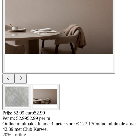
Prijs: 52.99 euro
52
.
99
Per
m
:
52.99
52.99
per
m
Online minimale afname
3
meter voor
€ 127.17
Online minimale afn
42.39
met Club Karwei
20% korting