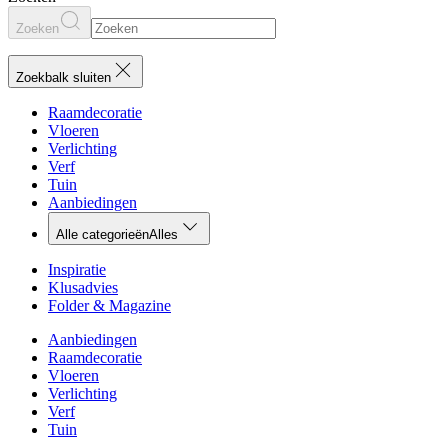
Zoeken
Zoekbalk sluiten
Raamdecoratie
Vloeren
Verlichting
Verf
Tuin
Aanbiedingen
Alle categorieën
Alles
Inspiratie
Klusadvies
Folder & Magazine
Aanbiedingen
Raamdecoratie
Vloeren
Verlichting
Verf
Tuin