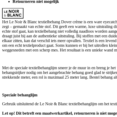
Retourneren niet mogelijk
Het Le Noir & Blanc textielbehang Dover crème is een ware eyecatcher 
zegt – gemaakt van echte stof. Dit geeft een warme, luxe uitstraling di
echte stof gaat, kan textielbehang niet volledig naadloos worden aang
draagt juist bij aan de authentieke uitstraling. Bij stoffen met een du
elkaar zitten, kan dat verschil iets meer opvallen. Textiel is een lev
om een echt textielproduct gaat. Soms kunnen er bij het uitrollen kle
weggesneden met een scherp mes. Het resultaat is een unieke wand met
Met de speciale textielbehanglijm smeer je de muur in en breng je het
behangstrijker nodig om het aangebrachte behang goed glad te strijke
strekkende meter, een rol is maximaal 25 meter lang. Bestel behang alti
Speciale behanglijm
Gebruik uitsluitend de Le Noir & Blanc textielbehanglijm om het tex
Let op! Dit betreft een maatwerkartikel, retourneren is niet mogel