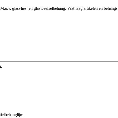
M.u.v. glasvlies- en glasweefselbehang, Vast-laag artikelen en behangs
r.
tielbehanglijm