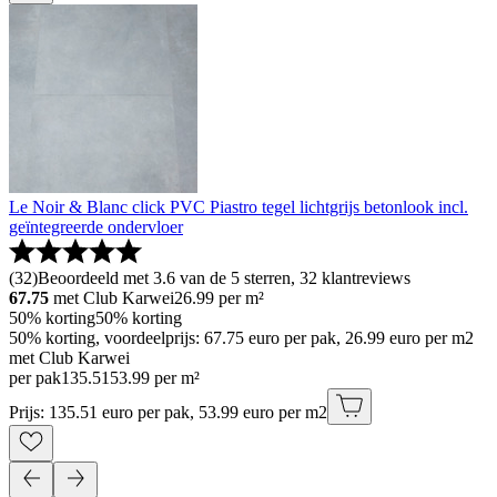
Le Noir & Blanc click PVC Piastro tegel lichtgrijs betonlook incl.
geïntegreerde ondervloer
(
32
)
Beoordeeld met 3.6 van de 5 sterren, 32 klantreviews
67.75
met Club Karwei
26.99
per m²
50% korting
50% korting
50% korting, voordeelprijs: 67.75 euro per pak, 26.99 euro per m2
met Club Karwei
per pak
135
.
51
53.99 per m²
Prijs: 135.51 euro per pak, 53.99 euro per m2