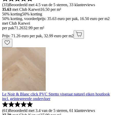
(
33
)
Beoordeeld met 4.5 van de 5 sterren, 33 klantreviews
35.63
met Club Karwei
16.50
per m²
50% korting
50% korting
50% korting, voordeelprijs: 35.63 euro per pak, 16.50 euro per m2
met Club Karwei
per pak
71
.
26
32.99 per m²
Prijs: 71.26 euro per pak, 32.99 euro per m2
Le Noir & Blanc click PVC Stretto visgraat naturel eiken houtlook
incl. geïntegreerde ondervloer
(
61
)
Beoordeeld met 3.4 van de 5 sterren, 61 klantreviews