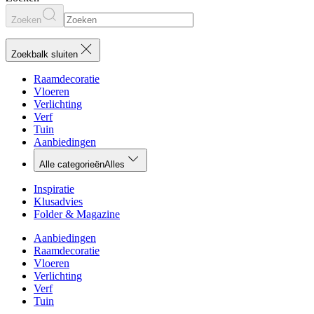
Zoeken
Zoekbalk sluiten
Raamdecoratie
Vloeren
Verlichting
Verf
Tuin
Aanbiedingen
Alle categorieën
Alles
Inspiratie
Klusadvies
Folder & Magazine
Aanbiedingen
Raamdecoratie
Vloeren
Verlichting
Verf
Tuin