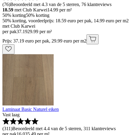
(
76
)
Beoordeeld met 4.3 van de 5 sterren, 76 klantreviews
18.59
met Club Karwei
14.99
per m²
50% korting
50% korting
50% korting, voordeelprijs: 18.59 euro per pak, 14.99 euro per m2
met Club Karwei
per pak
37
.
19
29.99 per m²
Prijs: 37.19 euro per pak, 29.99 euro per m2
Laminaat Basic Naturel eiken
Vast laag
(
311
)
Beoordeeld met 4.4 van de 5 sterren, 311 klantreviews
per pak
16
.
03
5.49 per m²