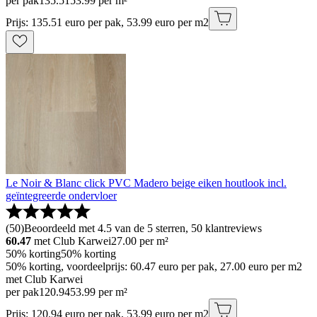
per pak
135
.
51
53.99 per m²
Prijs: 135.51 euro per pak, 53.99 euro per m2
Le Noir & Blanc click PVC Madero beige eiken houtlook incl.
geïntegreerde ondervloer
(
50
)
Beoordeeld met 4.5 van de 5 sterren, 50 klantreviews
60.47
met Club Karwei
27.00
per m²
50% korting
50% korting
50% korting, voordeelprijs: 60.47 euro per pak, 27.00 euro per m2
met Club Karwei
per pak
120
.
94
53.99 per m²
Prijs: 120.94 euro per pak, 53.99 euro per m2