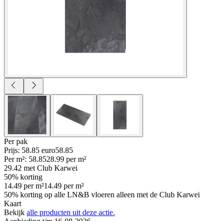
Per
pak
Prijs: 58.85 euro
58
.
85
Per
m²
:
58.85
28.99
per
m²
29.42
met Club Karwei
50% korting
14.49
per
m²
14.49
per
m²
50% korting op alle LN&B vloeren alleen met de Club Karwei
Kaart
Bekijk
alle producten uit deze actie.