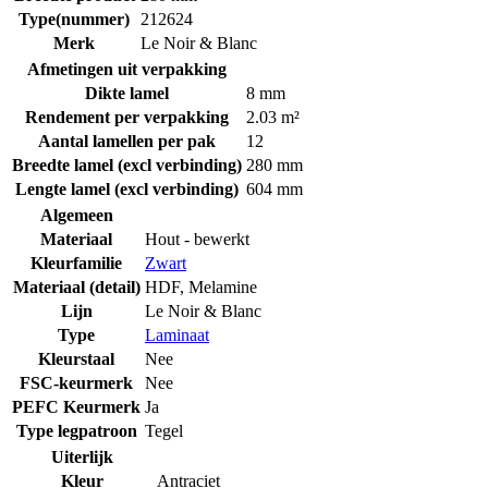
Type(nummer)
212624
Merk
Le Noir & Blanc
Afmetingen uit verpakking
Dikte lamel
8 mm
Rendement per verpakking
2.03 m²
Aantal lamellen per pak
12
Breedte lamel (excl verbinding)
280 mm
Lengte lamel (excl verbinding)
604 mm
Algemeen
Materiaal
Hout - bewerkt
Kleurfamilie
Zwart
Materiaal (detail)
HDF
,
Melamine
Lijn
Le Noir & Blanc
Type
Laminaat
Kleurstaal
Nee
FSC-keurmerk
Nee
PEFC Keurmerk
Ja
Type legpatroon
Tegel
Uiterlijk
Kleur
Antraciet