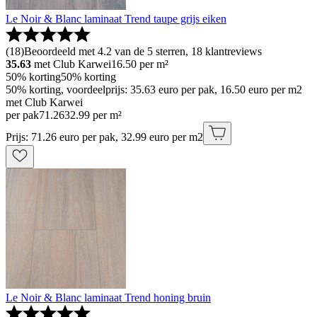
Le Noir & Blanc laminaat Trend taupe grijs eiken
(
18
)
Beoordeeld met 4.2 van de 5 sterren, 18 klantreviews
35.63
met Club Karwei
16.50
per m²
50% korting
50% korting
50% korting, voordeelprijs: 35.63 euro per pak, 16.50 euro per m2
met Club Karwei
per pak
71
.
26
32.99 per m²
Prijs: 71.26 euro per pak, 32.99 euro per m2
Le Noir & Blanc laminaat Trend honing bruin