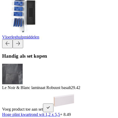
Vloerleghulpmiddelen
Handig als set kopen
Le Noir & Blanc laminaat Robuust basalt
29.42
Voeg product toe aan set
Hoge plint kwartrond wit 1,2 x 5,5
+ 8.49