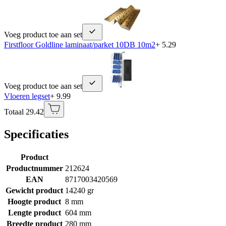
Voeg product toe aan set
Firstfloor Goldline laminaat/parket 10DB 10m2
+ 5.29
Voeg product toe aan set
Vloeren legset
+ 9.99
Totaal 29.42
Specificaties
Product
Productnummer
212624
EAN
8717003420569
Gewicht product
14240 gr
Hoogte product
8 mm
Lengte product
604 mm
Breedte product
280 mm