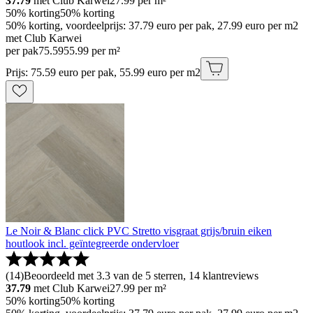
37.79
met Club Karwei
27.99
per m²
50% korting
50% korting
50% korting, voordeelprijs: 37.79 euro per pak, 27.99 euro per m2
met Club Karwei
per pak
75
.
59
55.99 per m²
Prijs: 75.59 euro per pak, 55.99 euro per m2
Le Noir & Blanc click PVC Stretto visgraat grijs/bruin eiken
houtlook incl. geïntegreerde ondervloer
(
14
)
Beoordeeld met 3.3 van de 5 sterren, 14 klantreviews
37.79
met Club Karwei
27.99
per m²
50% korting
50% korting