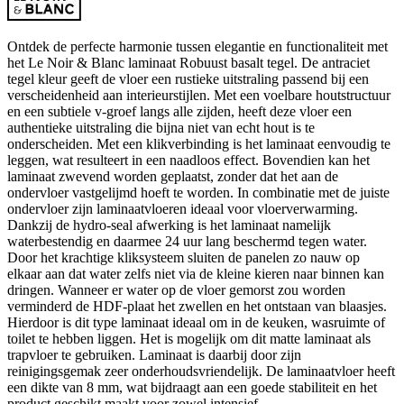
Ontdek de perfecte harmonie tussen elegantie en functionaliteit met
het Le Noir & Blanc laminaat Robuust basalt tegel. De antraciet
tegel kleur geeft de vloer een rustieke uitstraling passend bij een
verscheidenheid aan interieurstijlen. Met een voelbare houtstructuur
en een subtiele v-groef langs alle zijden, heeft deze vloer een
authentieke uitstraling die bijna niet van echt hout is te
onderscheiden. Met een klikverbinding is het laminaat eenvoudig te
leggen, wat resulteert in een naadloos effect. Bovendien kan het
laminaat zwevend worden geplaatst, zonder dat het aan de
ondervloer vastgelijmd hoeft te worden. In combinatie met de juiste
ondervloer zijn laminaatvloeren ideaal voor vloerverwarming.
Dankzij de hydro-seal afwerking is het laminaat namelijk
waterbestendig en daarmee 24 uur lang beschermd tegen water.
Door het krachtige kliksysteem sluiten de panelen zo nauw op
elkaar aan dat water zelfs niet via de kleine kieren naar binnen kan
dringen. Wanneer er water op de vloer gemorst zou worden
verminderd de HDF-plaat het zwellen en het ontstaan van blaasjes.
Hierdoor is dit type laminaat ideaal om in de keuken, wasruimte of
toilet te hebben liggen. Het is mogelijk om dit matte laminaat als
trapvloer te gebruiken. Laminaat is daarbij door zijn
reinigingsgemak zeer onderhoudsvriendelijk. De laminaatvloer heeft
een dikte van 8 mm, wat bijdraagt aan een goede stabiliteit en het
product geschikt maakt voor zowel intensief