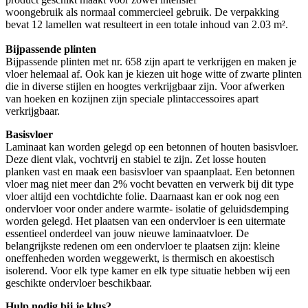
woongebruik als normaal commercieel gebruik. De verpakking
bevat 12 lamellen wat resulteert in een totale inhoud van 2.03 m².
Bijpassende plinten
Bijpassende plinten met nr. 658 zijn apart te verkrijgen en maken je
vloer helemaal af. Ook kan je kiezen uit hoge witte of zwarte plinten
die in diverse stijlen en hoogtes verkrijgbaar zijn. Voor afwerken
van hoeken en kozijnen zijn speciale plintaccessoires apart
verkrijgbaar.
Basisvloer
Laminaat kan worden gelegd op een betonnen of houten basisvloer.
Deze dient vlak, vochtvrij en stabiel te zijn. Zet losse houten
planken vast en maak een basisvloer van spaanplaat. Een betonnen
vloer mag niet meer dan 2% vocht bevatten en verwerk bij dit type
vloer altijd een vochtdichte folie. Daarnaast kan er ook nog een
ondervloer voor onder andere warmte- isolatie of geluidsdemping
worden gelegd. Het plaatsen van een ondervloer is een uitermate
essentieel onderdeel van jouw nieuwe laminaatvloer. De
belangrijkste redenen om een ondervloer te plaatsen zijn: kleine
oneffenheden worden weggewerkt, is thermisch en akoestisch
isolerend. Voor elk type kamer en elk type situatie hebben wij een
geschikte ondervloer beschikbaar.
Hulp nodig bij je klus?