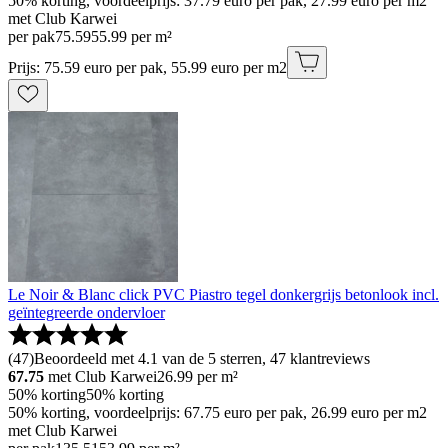
50% korting, voordeelprijs: 37.79 euro per pak, 27.99 euro per m2
met Club Karwei
per pak
75
.
59
55.99 per m²
Prijs: 75.59 euro per pak, 55.99 euro per m2
Le Noir & Blanc click PVC Piastro tegel donkergrijs betonlook incl.
geïntegreerde ondervloer
(
47
)
Beoordeeld met 4.1 van de 5 sterren, 47 klantreviews
67.75
met Club Karwei
26.99
per m²
50% korting
50% korting
50% korting, voordeelprijs: 67.75 euro per pak, 26.99 euro per m2
met Club Karwei