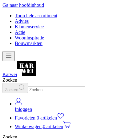
Ga naar hoofdinhoud
Toon hele assortiment
Advies
Klantenservice
Actie
Wooninspiratie
Bouwmarkten
Karwei
Zoeken
Zoeken
Inloggen
Favorieten
,
0 artikelen
Winkelwagen
,
0 artikelen
Zoeken