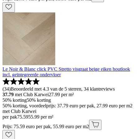
Le Noir & Blanc click PVC Stretto visgraat beige eiken houtlook
incl. geïntegreerde ondervloer
(
34
)
Beoordeeld met 4.3 van de 5 sterren, 34 klantreviews
37.79
met Club Karwei
27.99
per m²
50% korting
50% korting
50% korting, voordeelprijs: 37.79 euro per pak, 27.99 euro per m2
met Club Karwei
per pak
75
.
59
55.99 per m²
Prijs: 75.59 euro per pak, 55.99 euro per m2