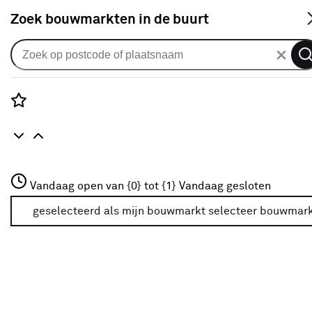
S
Zoek bouwmarkten in de buurt
Wandplanken en plankdragers
Je gekozen filters:
wis filters
Rozenstraat 3
Vandaag open van {0} tot {1}
Vandaag gesloten
Merk
Duraline
3772JH Amersfoort
+31 01234567
geselecteerd als mijn bouwmarkt
selecteer bouwmar
Meer over deze bouwmarkt
Kleurfamilie
Zwart
(56)
Wit
(37)