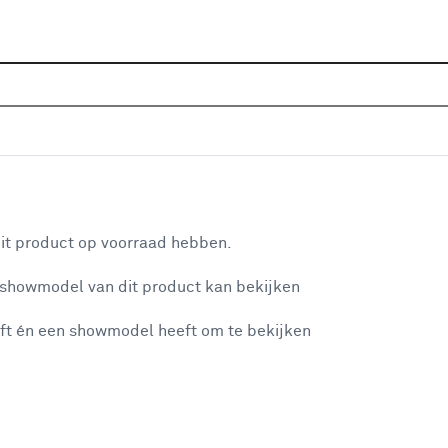
Sluiten
Home
Assortiment
Verlichting
Tafellampen
Ta
Je gekozen filters:
aan je winkelwagen
Energiebron
Oplaadbare ingebouwde accu/batterij
it product op voorraad hebben.
 showmodel van dit product kan bekijken
n je winkelwagen:
Kleurfamilie
ft én een showmodel heeft om te bekijken
Zwart
(3)
Goud
(1)
Grijs
(3)
misgegaan...