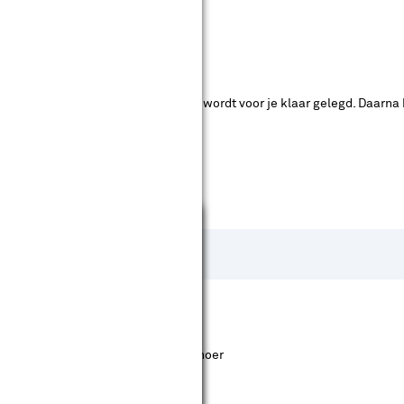
ende bouwmarkten bekijken.
ad. Je betaalt online en het product wordt voor je klaar gelegd. Daarna
Sluiten
 omdat je geen last hebt van een snoer
 hoe krachtiger de machine