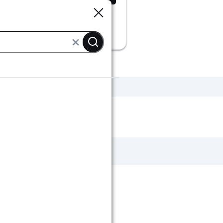
Sluiten
Sluiten
fellampen