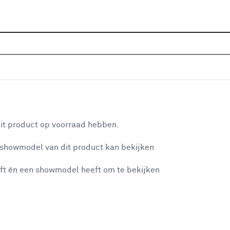
Sluiten
ts
Home
Assortiment
Verf
Beits
Buitenbeits
S
Je gekozen filters:
aan je winkelwagen
Geschikt voor
Schuttingen
it product op voorraad hebben.
 showmodel van dit product kan bekijken
n je winkelwagen:
Kleurfamilie
ft én een showmodel heeft om te bekijken
Transparant
(42)
Zwart
(25)
Bruin
(38)
misgegaan...