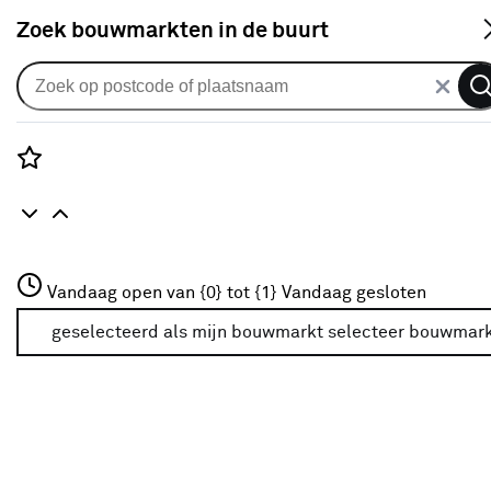
S
Zoek bouwmarkten in de buurt
Elektrische kachels
Je gekozen filters:
wis filters
Rozenstraat 3
Vandaag open van {0} tot {1}
Vandaag gesloten
Type
Ventilatorkachel
3772JH Amersfoort
+31 01234567
geselecteerd als mijn bouwmarkt
selecteer bouwmar
Meer over deze bouwmarkt
Type
Convectorkachel
(20)
Ventilatorkachel
Ventilatorkachel
(6)