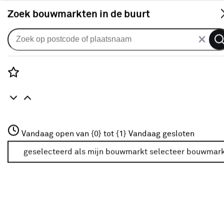
S
Zoek bouwmarkten in de buurt
Elektrische kachels
Je gekozen filters:
wis filters
Rozenstraat 3
Vandaag open van {0} tot {1}
Vandaag gesloten
Merk
Handson
3772JH Amersfoort
+31 01234567
geselecteerd als mijn bouwmarkt
selecteer bouwmar
Meer over deze bouwmarkt
Type
Convectorkachel
(2)
Ventilatorkachel
(5)