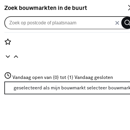
S
Zoek bouwmarkten in de buurt
Douchekranen
Je gekozen filters:
wis filters
Rozenstraat 3
Vandaag open van {0} tot {1}
Vandaag gesloten
Merk
Handson
3772JH Amersfoort
+31 01234567
geselecteerd als mijn bouwmarkt
selecteer bouwmar
Meer over deze bouwmarkt
Merk
Grohe
(17)
Handson
Handson
(6)