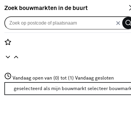
S
Zoek bouwmarkten in de buurt
Douchebakken
Je gekozen filters:
wis filters
Rozenstraat 3
Vandaag open van {0} tot {1}
Vandaag gesloten
Merk
Sealskin
3772JH Amersfoort
+31 01234567
geselecteerd als mijn bouwmarkt
selecteer bouwmar
Meer over deze bouwmarkt
Merk
Sealskin
Sealskin
(12)
Bruynzeel
(1)