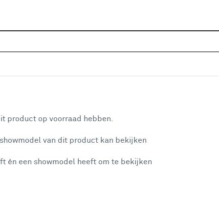
Sluiten
kamermeubels
Home
Assortiment
Sanitair
Badkamermeubels
Je gekozen filters:
aan je winkelwagen
Kleurfamilie
Zwart
it product op voorraad hebben.
 showmodel van dit product kan bekijken
n je winkelwagen:
Type
ft én een showmodel heeft om te bekijken
Kolomkast
(3)
Wastafelonderkast
(13)
Wastafel
(11)
misgegaan...