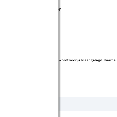
st staan. Bij Karwei kan je filteren op
ende bouwmarkten bekijken.
ad. Je betaalt online en het product wordt voor je klaar gelegd. Daarna