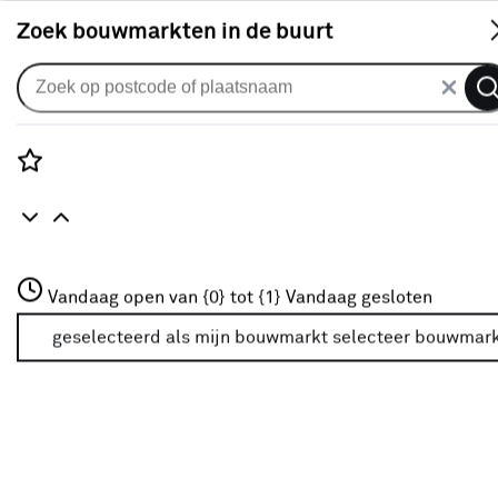
S
Zoek bouwmarkten in de buurt
Markiezen
Je gekozen filters:
wis filters
Rozenstraat 3
Vandaag open van {0} tot {1}
Vandaag gesloten
Kleurfamilie
Zwart
3772JH Amersfoort
+31 01234567
geselecteerd als mijn bouwmarkt
selecteer bouwmar
Meer over deze bouwmarkt
Kleurfamilie
Wit
(11)
Grijs
(35)