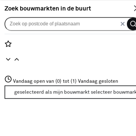
S
Zoek bouwmarkten in de buurt
Gordijnen
CATCH gordijn Revel 225910
taupe
Rozenstraat 3
Vandaag open van {0} tot {1}
Vandaag gesloten
0
klantreview
review
3772JH Amersfoort
+31 01234567
geselecteerd als mijn bouwmarkt
selecteer bouwmar
Meer over deze bouwmarkt