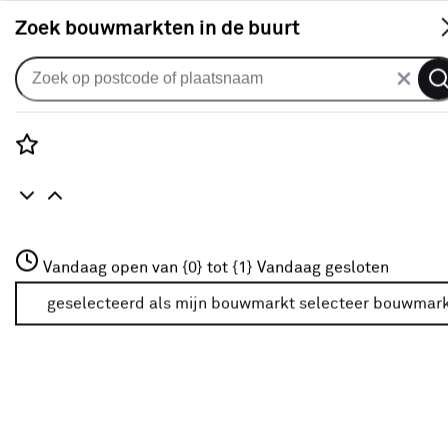
S
Zoek bouwmarkten in de buurt
Pluggen
Je gekozen filters:
wis filters
Rozenstraat 3
Vandaag open van {0} tot {1}
Vandaag gesloten
Merk
Toggler
3772JH Amersfoort
+31 01234567
geselecteerd als mijn bouwmarkt
selecteer bouwmar
Meer over deze bouwmarkt
Geschikt voor
Beton
(7)
Gipsplaat
(26)