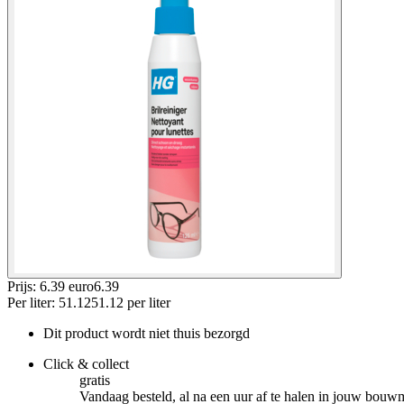
Prijs: 6.39 euro
6
.
39
Per
liter
:
51.12
51.12
per
liter
Dit product wordt niet thuis bezorgd
Click & collect
gratis
Vandaag besteld, al na een uur af te halen in jouw bouw