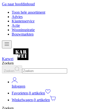
Ga naar hoofdinhoud
Toon hele assortiment
Advies
Klantenservice
Actie
Wooninspiratie
Bouwmarkten
Karwei
Zoeken
Zoeken
Inloggen
Favorieten
,
0 artikelen
Winkelwagen
,
0 artikelen
Zoeken