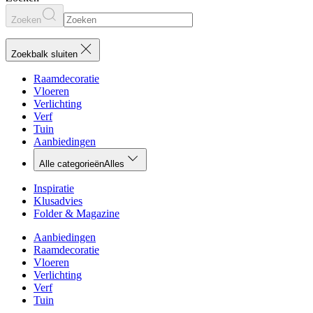
Zoeken
Zoekbalk sluiten
Raamdecoratie
Vloeren
Verlichting
Verf
Tuin
Aanbiedingen
Alle categorieën
Alles
Inspiratie
Klusadvies
Folder & Magazine
Aanbiedingen
Raamdecoratie
Vloeren
Verlichting
Verf
Tuin