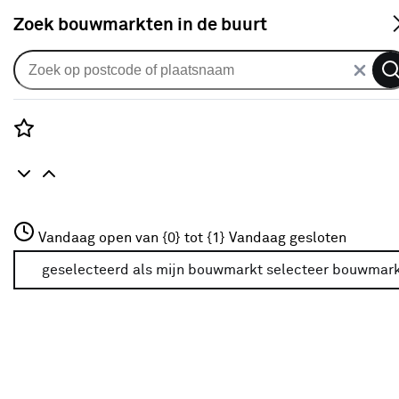
S
Zoek bouwmarkten in de buurt
Horren
Je gekozen filters:
wis filters
Rozenstraat 3
Vandaag open van {0} tot {1}
Vandaag gesloten
Merk
Bruynzeel
3772JH Amersfoort
+31 01234567
geselecteerd als mijn bouwmarkt
selecteer bouwmar
Meer over deze bouwmarkt
Type
Selecteer het type hor dat past bij jouw situatie